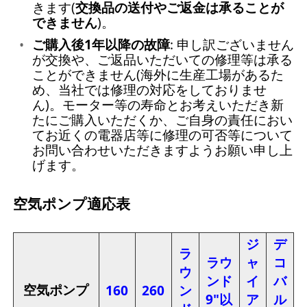
きます(
交換品の送付やご返金は承ることが
できません
)。
ご購入後1年以降の故障
: 申し訳ございません
が交換や、ご返品いただいての修理等は承る
ことができません(海外に生産工場があるた
め、当社では修理の対応をしておりませ
ん)。モーター等の寿命とお考えいただき新
たにご購入いただくか、ご自身の責任におい
てお近くの電器店等に修理の可否等について
お問い合わせいただきますようお願い申し上
げます。
空気ポンプ適応表
ジ
デ
ラ
ラウ
ャ
コ
ウ
ンド
イ
バ
空気ポンプ
160
260
ン
9"以
ア
ル