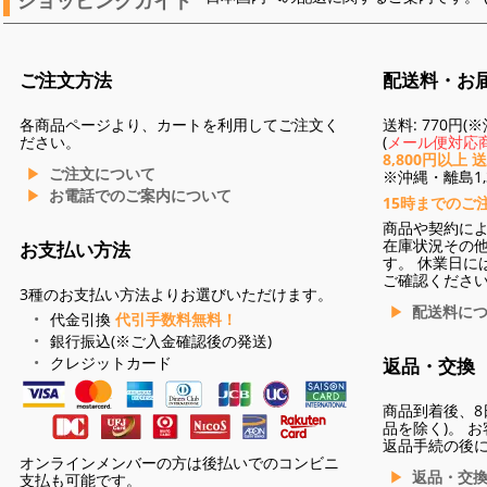
ご注文方法
配送料・お
各商品ページより、カートを利用してご注文く
送料: 770円
ださい。
(
メール便対応商
8,800円以上 
ご注文について
※沖縄・離島1,3
お電話でのご案内について
15時までのご
商品や契約に
在庫状況その
お支払い方法
す。 休業日に
ご確認くださ
3種のお支払い方法よりお選びいただけます。
配送料に
代金引換
代引手数料無料！
銀行振込(※ご入金確認後の発送)
クレジットカード
返品・交換
商品到着後、8
品を除く)。 
返品手続の後
オンラインメンバーの方は後払いでのコンビニ
返品・交
支払も可能です。