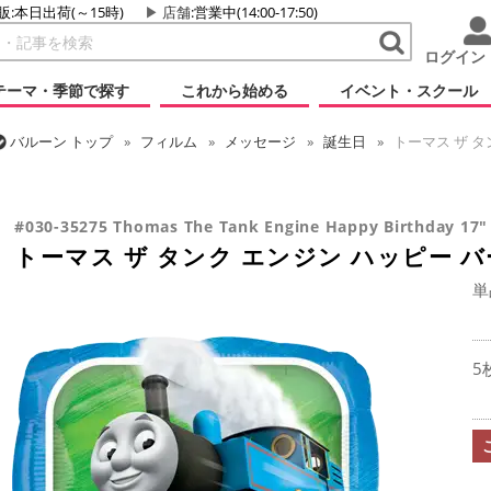
販:本日出荷(～15時)
店舗
:営業中(14:00-17:50)
ログイン
テーマ・季節で探す
これから始める
イベント・スクール
バルーン
トップ
フィルム
メッセージ
誕生日
トーマス ザ タ
バルーン
トップ
フィルム
キャラクター
その他海外キャラクタ
トーマス ザ タンク エンジン ハッピー バースデイ 17インチ
#030-35275 Thomas The Tank Engine Happy Birthday 17"
トーマス ザ タンク エンジン ハッピー バ
単
5