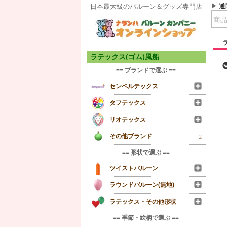
通
日本最大級のバルーン＆グッズ専門店
ラテックス(ゴム)風船
== ブランドで選ぶ ==
センペルテックス
タフテックス
リオテックス
その他ブランド
2
== 形状で選ぶ ==
ツイストバルーン
ラウンドバルーン(無地)
ラテックス・その他形状
== 季節・絵柄で選ぶ ==