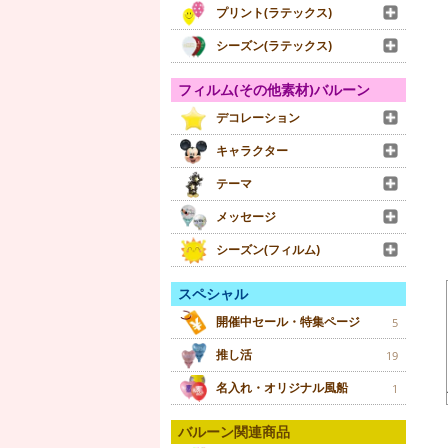
プリント(ラテックス)
シーズン(ラテックス)
フィルム(その他素材)バルーン
デコレーション
キャラクター
テーマ
メッセージ
シーズン(フィルム)
スペシャル
開催中セール・特集ページ
5
推し活
19
名入れ・オリジナル風船
1
バルーン関連商品