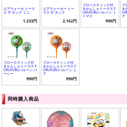
ブロースティック付
ブ
エアウォーカ トーマ
エアウォーカー トー
きかんしゃトーマス F
き
ス ザ タンク ミニ
マス ザ タンク
URUFURUバルーン ト
U
ーマス
ナ
1,233円
2,162円
990円
ブロースティック付
ブロースティック付
きかんしゃトーマス F
きかんしゃトーマス F
URUFURUバルーン パ
URUFURUバルーン ニ
ーシー
ア
990円
990円
同時購入商品