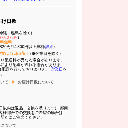
届け日数
(※沖縄・離島を除く)
品 275円
)
送料無料
20円/14,300円以上無料(
詳細
)
注文は当日出荷！
(※休業日を除く)
より配送料が異なる場合があります。
他により配送が遅れる場合がありま
は配送を行っておりません。
営業日
を
い。
ついて
お届け日数について
日以内は返品・交換を承ります(一部商
お客様都合での交換をご希望の場合は、
に新たにご注文ください。
換について