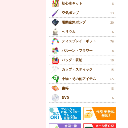
初心者キット
8
空気ポンプ
13
電動空気ポンプ
20
ヘリウム
6
ディスプレイ・ギフト
76
バルーン・フラワー
8
バッグ・収納
10
カップ・スティック
15
小物・その他アイテム
65
書籍
18
DVD
6