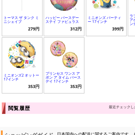
ラ
トーマス ザ タンク ミ
ハッピー バースデー
ミニオンズ パーティ
ア
ニシェイプ
ステイ ファビュラス
ー 17インチ
ン
279円
312円
399円
プリンセス ワンス ア
ミニオンズ2 オットー
ポン ア タイム バース
17インチ
デイ 17インチ
353円
353円
最近チェックし
閲覧履歴
ショッピングガイド
日本国内への配送に関するご案内です。 