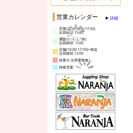
営業カレンダー
詳細
営業(店舗14:00-17:50)
出荷締切 15:00
通販のみ(店舗休)
出荷締切 15:00
店舗(10:00-17:50)+発送
出荷締切 12:00
休業日 出荷業務無し
特殊営業