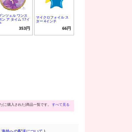
プンツェル ワンス
マイクロフォイル ス
ポン ア タイム 17イ
ター 4インチ
チ
353円
66円
た(ご購入された)商品一覧です。
すべて見る
(
海外への配送について
)