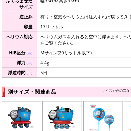
ふくらませた
幅33cm×高さ33cm
サイズ
逆止弁
有り：空気やヘリウムは注入すれば戻ってき
容量
17リットル
ヘリウム対応
ヘリウムガスを入れると空中に浮きます。ヘ
をご覧ください。
HIB区分
Mサイズ(20リットル以下)
(
※
)
浮力
4.4g
(
※
)
浮遊時間
5日
(
※
)
サイズや色の異な
別サイズ・関連商品