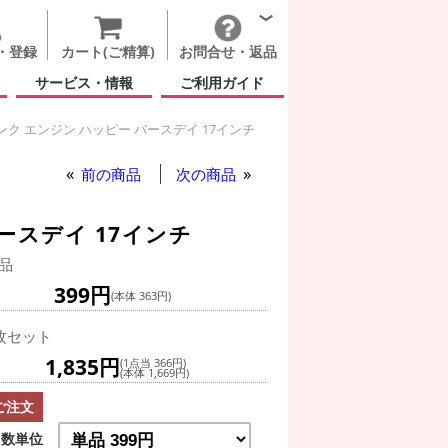
・登録
カート(ご精算)
お問合せ・返品
サービス・情報
ご利用ガイド
ンク エンジン ハッピー バースデイ 17インチ
ー
前の商品
次の商品
ースデイ 17インチ
品
399円
(本体 363円)
枚セット
1,835円
(1点当 366円)
(本体 1,669円)
ご注文
数単位