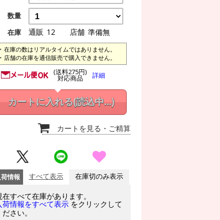
数量
通販
12
店舗
準備無
在庫
在庫の数はリアルタイムではありません。
店舗の在庫を通信販売で購入できません。
(送料275円)
詳細
対応商品
カートに入れる
(読込中...)
カートを見る
・ご精算
入荷情報
すべて表示
在庫切のみ表示
現在すべて在庫があります。
をクリックして
入荷情報をすべて表示
ください。