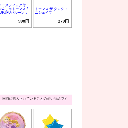
ロースティック付
かんしゃトーマス F
トーマス ザ タンク ミ
RUFURUバルーン カ
ニシェイプ
990円
279円
同時に購入されていることの多い商品です