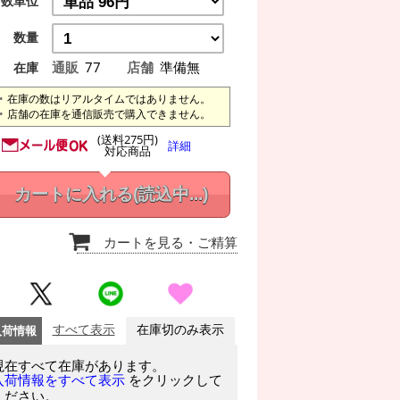
数単位
数量
通販
77
店舗
準備無
在庫
在庫の数はリアルタイムではありません。
店舗の在庫を通信販売で購入できません。
(送料275円)
詳細
対応商品
カートに入れる
(読込中...)
カートを見る
・ご精算
入荷情報
すべて表示
在庫切のみ表示
現在すべて在庫があります。
をクリックして
入荷情報をすべて表示
ください。