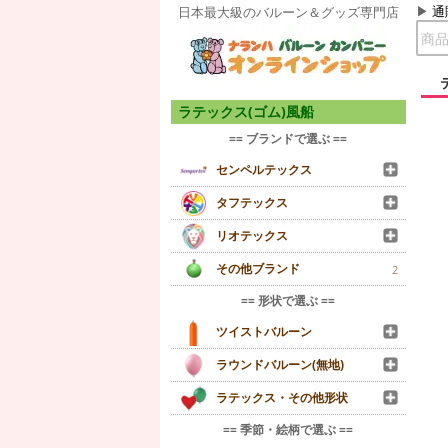
通
日本最大級のバルーン＆グッズ専門店
ラテックス(ゴム)風船
== ブランドで選ぶ ==
センペルテックス
タフテックス
リオテックス
その他ブランド
2
== 形状で選ぶ ==
ツイストバルーン
ラウンドバルーン(無地)
ラテックス・その他形状
== 季節・絵柄で選ぶ ==