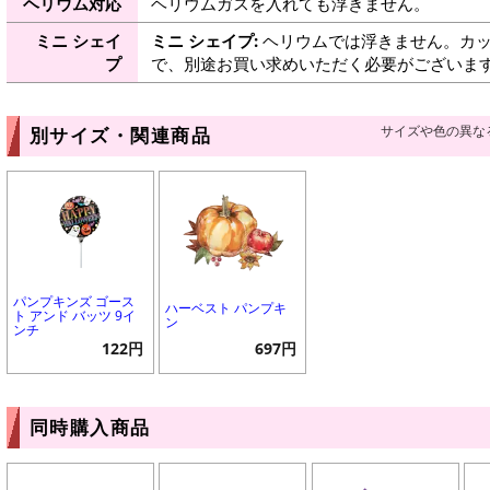
ヘリウム対応
ヘリウムガスを入れても浮きません。
ミニ シェイ
ミニ シェイプ:
ヘリウムでは浮きません。カッ
プ
で、別途お買い求めいただく必要がございま
サイズや色の異な
別サイズ・関連商品
パンプキンズ ゴース
ハーベスト パンプキ
ト アンド バッツ 9イ
ン
ンチ
122円
697円
同時購入商品