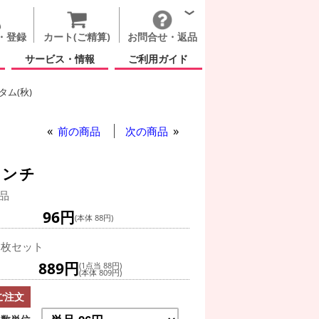
・登録
カート(ご精算)
お問合せ・返品
サービス・情報
ご利用ガイド
ム(秋)
前の商品
次の商品
インチ
品
96円
(本体 88円)
0枚セット
889円
(1点当 88円)
(本体 809円)
ご注文