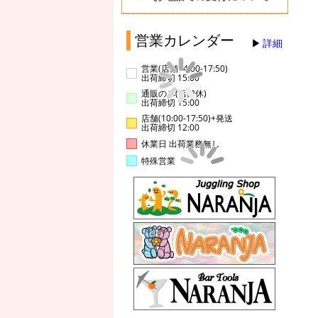
営業カレンダー
詳細
営業(店舗14:00-17:50)
出荷締切 15:00
通販のみ(店舗休)
出荷締切 15:00
店舗(10:00-17:50)+発送
出荷締切 12:00
休業日 出荷業務無し
特殊営業