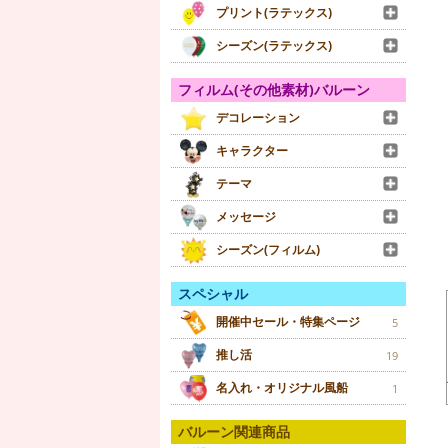
プリント(ラテックス)
シーズン(ラテックス)
フィルム(その他素材)バルーン
デコレーション
キャラクター
テーマ
メッセージ
シーズン(フィルム)
スペシャル
開催中セール・特集ページ
5
推し活
19
名入れ・オリジナル風船
1
バルーン関連商品