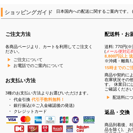
ショッピングガイド
日本国内への配送に関するご案内です。 
ご注文方法
配送料・お
各商品ページより、カートを利用してご注文く
送料: 770円
ださい。
(
メール便対応商
8,800円以上 
ご注文について
※沖縄・離島1,3
お電話でのご案内について
15時までのご
商品や契約に
在庫状況その
お支払い方法
す。 休業日に
ご確認くださ
3種のお支払い方法よりお選びいただけます。
配送料に
代金引換
代引手数料無料！
銀行振込(※ご入金確認後の発送)
クレジットカード
返品・交換
商品到着後、8
品を除く)。 