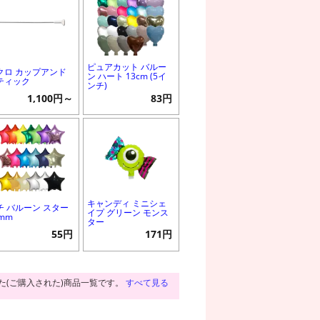
ピュアカット バルー
クロ カップアンド
ン ハート 13cm (5イ
ティック
ンチ)
1,100円～
83円
キャンディ ミニシェ
チ バルーン スター
イプ グリーン モンス
3mm
ター
55円
171円
た(ご購入された)商品一覧です。
すべて見る