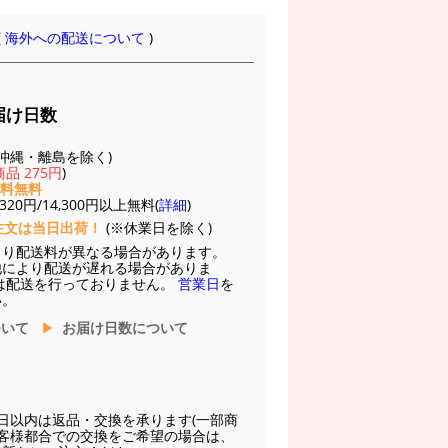
(
海外への配送について
)
届け日数
(※沖縄・離島を除く)
品 275円
)
送料無料
20円/14,300円以上無料(
詳細
)
注文は当日出荷！
(※休業日を除く)
より配送料が異なる場合があります。
他により配送が遅れる場合がありま
は配送を行っておりません。
営業日
を
い。
ついて
お届け日数について
日以内は返品・交換を承ります(一部商
お客様都合での交換をご希望の場合は、