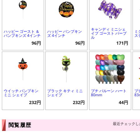
キャンディ ミニシェ
ハッピー ゴースト ＆
ハッピー パンプキン
ミ
イプ ゴースト パープ
パンプキンズ 4インチ
ズ 4インチ
ス
ル
96円
96円
171円
ウイッチ パンプキン
ブラック キティ ミニ
プチ バルーン ハート
プ
ミニ シェイプ
シェイプ
80mm
8
232円
232円
44円
最近チェックし
閲覧履歴