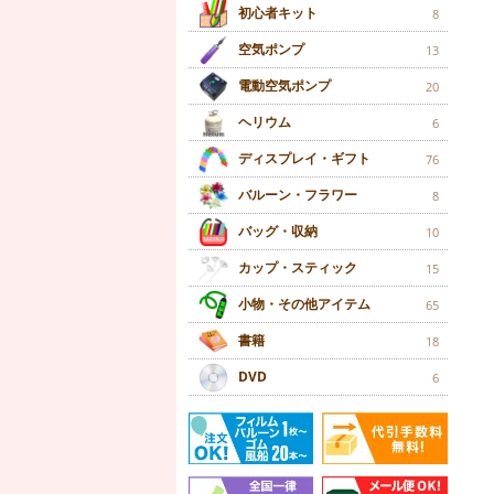
初心者キット
8
空気ポンプ
13
電動空気ポンプ
20
ヘリウム
6
ディスプレイ・ギフト
76
バルーン・フラワー
8
バッグ・収納
10
カップ・スティック
15
小物・その他アイテム
65
書籍
18
DVD
6