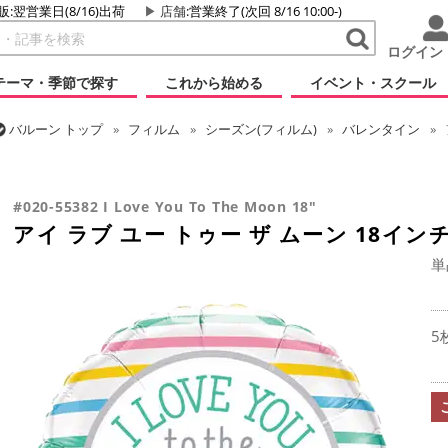
販:翌営業日(8/16)出荷
店舗
:営業終了(次回 8/16 10:00-)
ログイン
テーマ・季節で探す
これから始める
イベント・スクール
バルーン
トップ
フィルム
シーズン(フィルム)
バレンタイン
バルーン
トップ
フィルム
メッセージ
ラブ
アイ ラブ ユー ト
#020-55382 I Love You To The Moon 18"
アイ ラブ ユー トゥー ザ ムーン 18イン
単
5