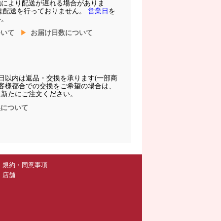
他により配送が遅れる場合がありま
は配送を行っておりません。
営業日
を
い。
ついて
お届け日数について
日以内は返品・交換を承ります(一部商
お客様都合での交換をご希望の場合は、
に新たにご注文ください。
換について
規約・同意事項
店舗