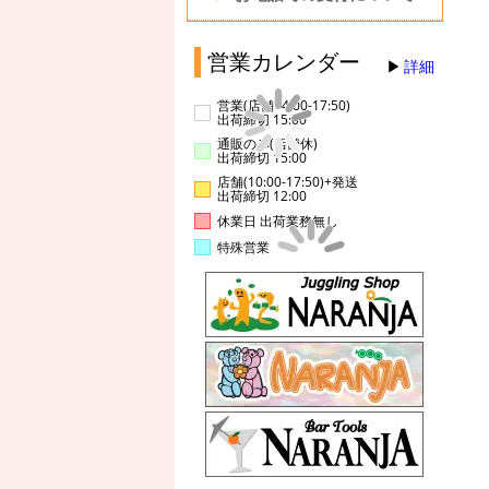
営業カレンダー
詳細
営業(店舗14:00-17:50)
出荷締切 15:00
通販のみ(店舗休)
出荷締切 15:00
店舗(10:00-17:50)+発送
出荷締切 12:00
休業日 出荷業務無し
特殊営業