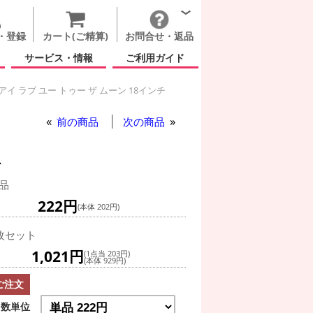
・登録
カート(ご精算)
お問合せ・返品
サービス・情報
ご利用ガイド
アイ ラブ ユー トゥー ザ ムーン 18インチ
ゥー ザ ムーン 18インチ
前の商品
次の商品
チ
品
222円
(本体 202円)
枚セット
1,021円
(1点当 203円)
(本体 929円)
ご注文
数単位