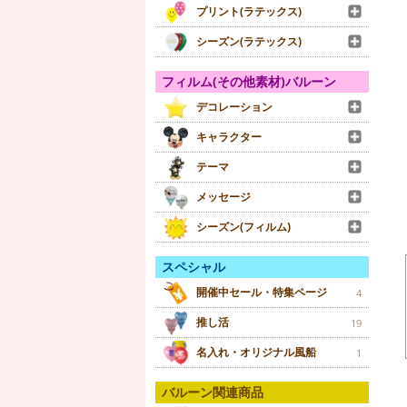
プリント(ラテックス)
シーズン(ラテックス)
フィルム(その他素材)バルーン
デコレーション
キャラクター
テーマ
メッセージ
シーズン(フィルム)
スペシャル
開催中セール・特集ページ
4
推し活
19
名入れ・オリジナル風船
1
バルーン関連商品