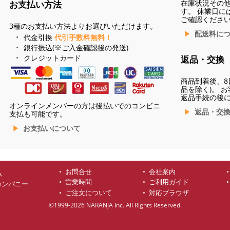
在庫状況その
お支払い方法
す。 休業日に
ご確認くださ
3種のお支払い方法よりお選びいただけます。
配送料に
代金引換
代引手数料無料！
銀行振込(※ご入金確認後の発送)
クレジットカード
返品・交換
商品到着後、8
品を除く)。 
返品手続の後
オンラインメンバーの方は後払いでのコンビニ
返品・交
支払も可能です。
お支払いについて
お問合せ
会社案内
ハ
営業時間
ご利用ガイド
カンパニー
ご注文について
対応ブラウザ
©1999-2026 NARANJA Inc. All Rights Reserved.