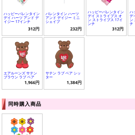
ハッピーバレンタイン
ハ
ハッピーバレンタイン
バレンタイン ハーツ
デイ ストライプス オ
デ
デイ ハーツ アンド デ
アンド デイジー ミニ
ン ストライプス 17イ
ン
イジー 17インチ
シェイプ
ンチ
チ
312円
232円
312円
エアルーンズ サテン
サテン ラブ ベア シッ
ブラウン ラブ ベア
ター
1,966円
1,384円
同時購入商品