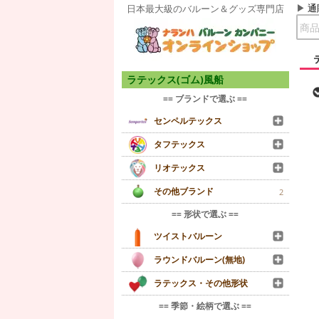
通
日本最大級のバルーン＆グッズ専門店
ラテックス(ゴム)風船
== ブランドで選ぶ ==
センペルテックス
タフテックス
リオテックス
その他ブランド
2
== 形状で選ぶ ==
ツイストバルーン
ラウンドバルーン(無地)
ラテックス・その他形状
== 季節・絵柄で選ぶ ==