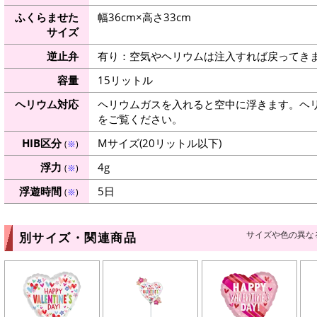
ふくらませた
幅36cm×高さ33cm
サイズ
逆止弁
有り：空気やヘリウムは注入すれば戻ってき
容量
15リットル
ヘリウム対応
ヘリウムガスを入れると空中に浮きます。ヘ
をご覧ください。
HIB区分
Mサイズ(20リットル以下)
(
※
)
浮力
4g
(
※
)
浮遊時間
5日
(
※
)
サイズや色の異な
別サイズ・関連商品