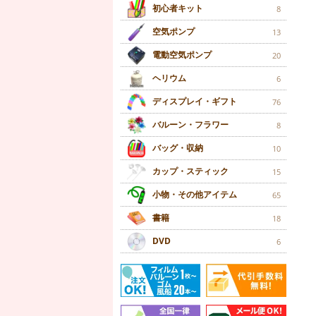
初心者キット
8
空気ポンプ
13
電動空気ポンプ
20
ヘリウム
6
ディスプレイ・ギフト
76
バルーン・フラワー
8
バッグ・収納
10
カップ・スティック
15
小物・その他アイテム
65
書籍
18
DVD
6