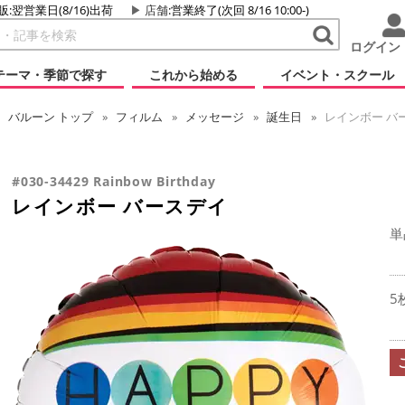
販:翌営業日(8/16)出荷
店舗
:営業終了(次回 8/16 10:00-)
ログイン
テーマ・季節で探す
これから始める
イベント・スクール
バルーン
トップ
フィルム
メッセージ
誕生日
レインボー バ
#030-34429 Rainbow Birthday
レインボー バースデイ
単
5