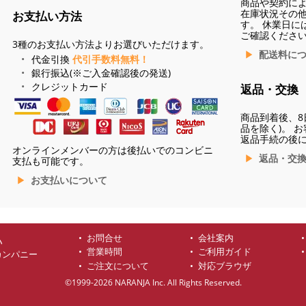
商品や契約に
在庫状況その
お支払い方法
す。 休業日に
ご確認くださ
3種のお支払い方法よりお選びいただけます。
配送料に
代金引換
代引手数料無料！
銀行振込(※ご入金確認後の発送)
クレジットカード
返品・交換
商品到着後、8
品を除く)。 
返品手続の後
オンラインメンバーの方は後払いでのコンビニ
返品・交
支払も可能です。
お支払いについて
お問合せ
会社案内
ハ
営業時間
ご利用ガイド
カンパニー
ご注文について
対応ブラウザ
©1999-2026 NARANJA Inc. All Rights Reserved.