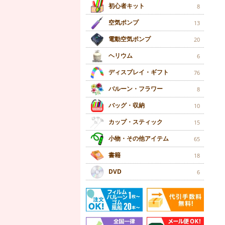
初心者キット
8
空気ポンプ
13
電動空気ポンプ
20
ヘリウム
6
ディスプレイ・ギフト
76
バルーン・フラワー
8
バッグ・収納
10
カップ・スティック
15
小物・その他アイテム
65
書籍
18
DVD
6