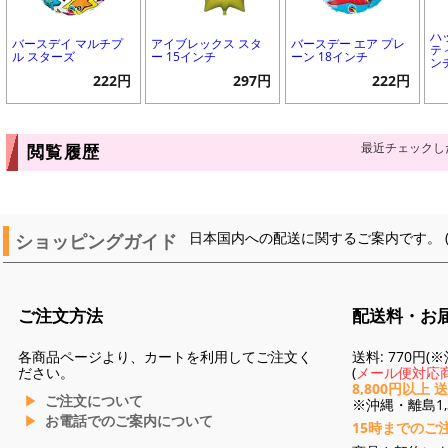
ハ
バースデイ マルチプ
アイブレックス スタ
バースデー エア プレ
テ
ル スターズ
ー 15インチ
ーン 18インチ
ン
222円
297円
222円
最近チェックし
閲覧履歴
ショッピングガイド
日本国内への配送に関するご案内です。 
ご注文方法
配送料・お
各商品ページより、カートを利用してご注文く
送料: 770円
ださい。
(
メール便対応商
8,800円以上 
ご注文について
※沖縄・離島1,3
お電話でのご案内について
15時までのご