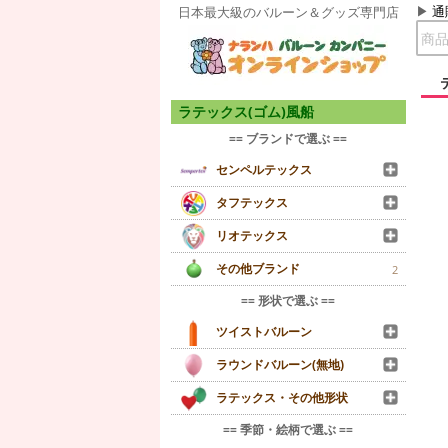
通
日本最大級のバルーン＆グッズ専門店
ラテックス(ゴム)風船
== ブランドで選ぶ ==
センペルテックス
タフテックス
リオテックス
その他ブランド
2
== 形状で選ぶ ==
ツイストバルーン
ラウンドバルーン(無地)
ラテックス・その他形状
== 季節・絵柄で選ぶ ==