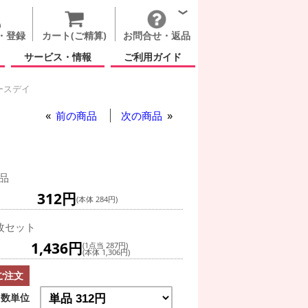
・登録
カート(ご精算)
お問合せ・返品
サービス・情報
ご利用ガイド
ースデイ
前の商品
次の商品
品
312円
(本体 284円)
枚セット
1,436円
(1点当 287円)
(本体 1,306円)
ご注文
数単位