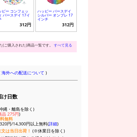
ッピー コンフェッ
ハッピー バースデイ
ィ バースデイ 17イ
シルバー オンブレ 17
チ
インチ
312円
312円
た(ご購入された)商品一覧です。
すべて見る
(
海外への配送について
)
届け日数
(※沖縄・離島を除く)
品 275円
)
送料無料
20円/14,300円以上無料(
詳細
)
注文は当日出荷！
(※休業日を除く)