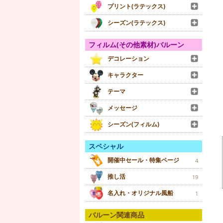
プリント(ラテックス)
シーズン(ラテックス)
フィルム(その他素材)バルーン
デコレーション
キャラクター
テーマ
メッセージ
シーズン(フィルム)
スペシャル
開催中セール・特集ページ
4
推し活
19
名入れ・オリジナル風船
1
バルーン関連商品