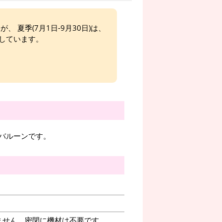
、 夏季(7月1日-9月30日)は、
しています。
バルーンです。
ません。密閉に機材は不要です。