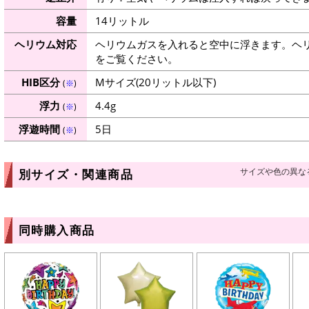
容量
14リットル
ヘリウム対応
ヘリウムガスを入れると空中に浮きます。ヘ
をご覧ください。
HIB区分
Mサイズ(20リットル以下)
(
※
)
浮力
4.4g
(
※
)
浮遊時間
5日
(
※
)
サイズや色の異な
別サイズ・関連商品
同時購入商品