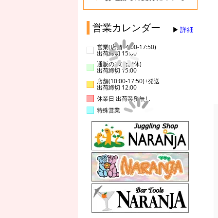
営業カレンダー
詳細
営業(店舗14:00-17:50)
出荷締切 15:00
通販のみ(店舗休)
出荷締切 15:00
店舗(10:00-17:50)+発送
出荷締切 12:00
休業日 出荷業務無し
特殊営業