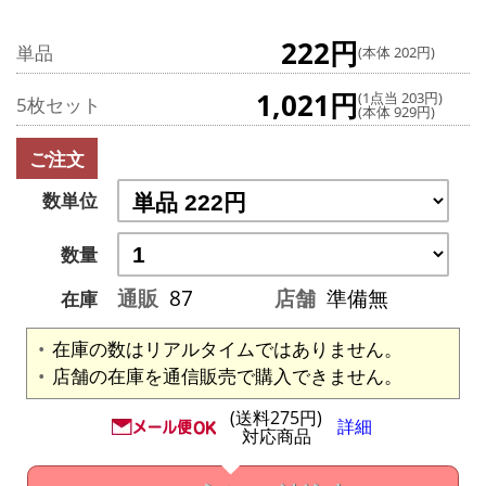
222円
単品
(本体 202円)
1,021円
(1点当 203円)
5枚セット
(本体 929円)
ご注文
数単位
数量
通販
87
店舗
準備無
在庫
在庫の数はリアルタイムではありません。
店舗の在庫を通信販売で購入できません。
(送料275円)
詳細
対応商品