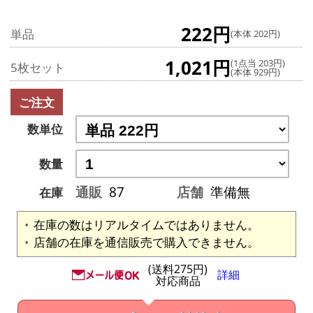
222円
単品
(本体 202円)
1,021円
(1点当 203円)
5枚セット
(本体 929円)
ご注文
数単位
数量
通販
87
店舗
準備無
在庫
在庫の数はリアルタイムではありません。
店舗の在庫を通信販売で購入できません。
(送料275円)
詳細
対応商品