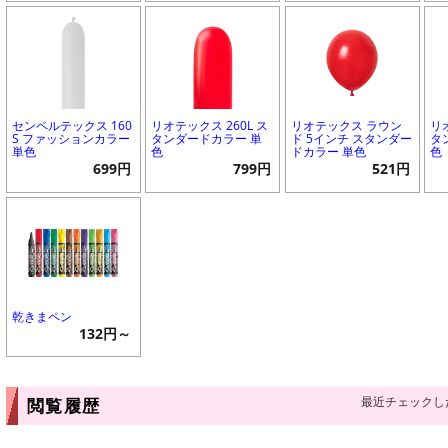
センペルテックス 160
リオテックス 260L ス
リオテックス ラウン
リ
S ファッションカラー
タンダードカラー 単
ド 5インチ スタンダー
タ
単色
色
ドカラー 単色
色
699円
799円
521円
乾きまペン
132円～
最近チェックし
閲覧履歴