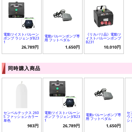
電動ツイストバルーン
《リカバリ品》電動ツ
電動バルーンポンプ専
ポンプ ラジェンダB23
イストバルーンポンプ
用 フットペダル
1
B231
26,789円
1,650円
10,010円
同時購入商品
センペルテックス 260
電動ツイストバルーン
セ
電動バルーンポンプ専
S ファッションカラー
ポンプ ラジェンダB23
ウ
用 フットペダル
単色
1
シ
983円
26,789円
1,650円