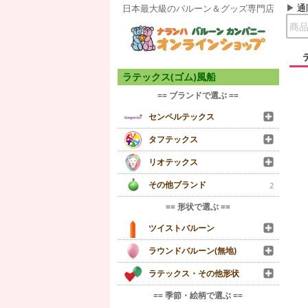
通
日本最大級のバルーン＆グッズ専門店
ラテックス(ゴム)風船
== ブランドで選ぶ ==
センペルテックス
タフテックス
リオテックス
その他ブランド
2
== 形状で選ぶ ==
ツイストバルーン
ラウンドバルーン(無地)
ラテックス・その他形状
== 季節・絵柄で選ぶ ==