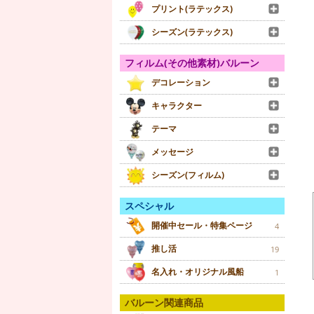
プリント(ラテックス)
シーズン(ラテックス)
フィルム(その他素材)バルーン
デコレーション
キャラクター
テーマ
メッセージ
シーズン(フィルム)
スペシャル
開催中セール・特集ページ
4
推し活
19
名入れ・オリジナル風船
1
バルーン関連商品