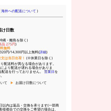
(
海外への配送について
)
届け日数
(※沖縄・離島を除く)
品 275円
)
送料無料
20円/14,300円以上無料(
詳細
)
注文は当日出荷！
(※休業日を除く)
より配送料が異なる場合があります。
他により配送が遅れる場合がありま
は配送を行っておりません。
営業日
を
い。
ついて
お届け日数について
日以内は返品・交換を承ります(一部商
お客様都合での交換をご希望の場合は、