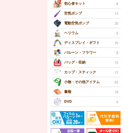
初心者キット
8
空気ポンプ
13
電動空気ポンプ
20
ヘリウム
6
ディスプレイ・ギフト
76
バルーン・フラワー
8
バッグ・収納
10
カップ・スティック
15
小物・その他アイテム
65
書籍
18
DVD
6