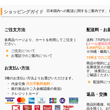
ショッピングガイド
日本国内への配送に関するご案内です。 
ご注文方法
配送料・お
各商品ページより、カートを利用してご注文く
送料: 770円
ださい。
(
メール便対応商
8,800円以上 
ご注文について
※沖縄・離島1,3
お電話でのご案内について
15時までのご
商品や契約に
在庫状況その
お支払い方法
す。 休業日に
ご確認くださ
3種のお支払い方法よりお選びいただけます。
配送料に
代金引換
代引手数料無料！
銀行振込(※ご入金確認後の発送)
クレジットカード
返品・交換
商品到着後、8
品を除く)。 