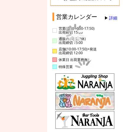
営業カレンダー
詳細
営業(店舗14:00-17:50)
出荷締切 15:00
通販のみ(店舗休)
出荷締切 15:00
店舗(10:00-17:50)+発送
出荷締切 12:00
休業日 出荷業務無し
特殊営業