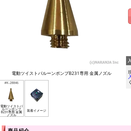
電動ツイストバルーンポンプB231専用 金属ノズル
#K-28846
電動ツイストバ
ルーンポンプ
装着イメージ
B231専用 金属
ノズル
商品紹介