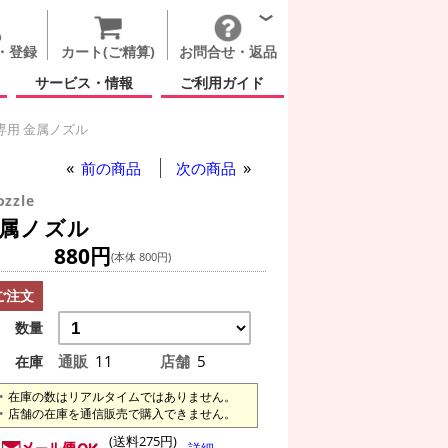
・登録
カート(ご精算)
お問合せ・返品
サービス・情報
ご利用ガイド
専用 金属ノズル
前の商品
次の商品
ozzle
金属ノズル
880円
(本体 800円)
ご注文
数量
通販
11
店舗
5
在庫
在庫の数はリアルタイムではありません。
店舗の在庫を通信販売で購入できません。
(送料275円)