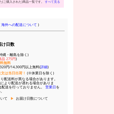
た(ご購入された)商品一覧です。
すべて見る
(
海外への配送について
)
届け日数
(※沖縄・離島を除く)
品 275円
)
送料無料
20円/14,300円以上無料(
詳細
)
注文は当日出荷！
(※休業日を除く)
より配送料が異なる場合があります。
他により配送が遅れる場合がありま
は配送を行っておりません。
営業日
を
い。
ついて
お届け日数について