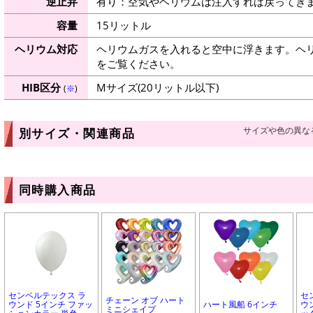
逆止弁
有り：空気やヘリウムは注入すれば戻ってき
容量
15リットル
ヘリウム対応
ヘリウムガスを入れると空中に浮きます。ヘ
をご覧ください。
HIB区分
Mサイズ(20リットル以下)
(
※
)
サイズや色の異な
別サイズ・関連商品
同時購入商品
センペルテックス ラ
セ
チェーン オブ ハート
ウンド 5インチ ファッ
ハート風船 6インチ
ウ
ミニシェイプ