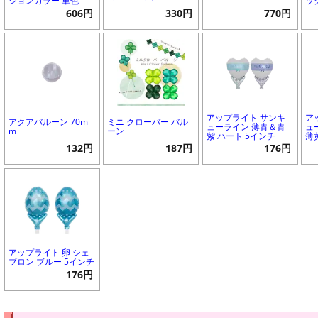
ションカラー 単色
ッ
606円
330円
770円
アップライト サンキ
ア
アクアバルーン 70m
ミニ クローバー バル
ューライン 薄青＆青
ュ
m
ーン
紫 ハート 5インチ
薄
132円
187円
176円
アップライト 卵 シェ
ブロン ブルー 5インチ
176円