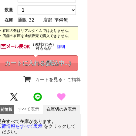
数量
通販
32
店舗
準備無
在庫
在庫の数はリアルタイムではありません。
店舗の在庫を通信販売で購入できません。
(送料275円)
詳細
対応商品
カートに入れる
(読込中...)
カートを見る
・ご精算
入荷情報
すべて表示
在庫切のみ表示
現在すべて在庫があります。
をクリックして
入荷情報をすべて表示
ください。