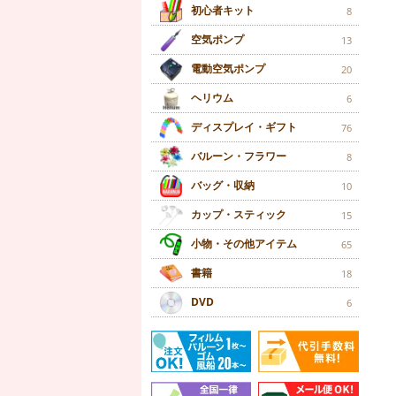
初心者キット
8
空気ポンプ
13
電動空気ポンプ
20
ヘリウム
6
ディスプレイ・ギフト
76
バルーン・フラワー
8
バッグ・収納
10
カップ・スティック
15
小物・その他アイテム
65
書籍
18
DVD
6