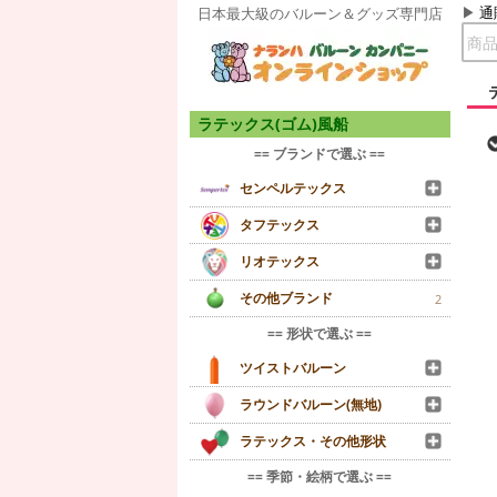
通
日本最大級のバルーン＆グッズ専門店
ラテックス(ゴム)風船
== ブランドで選ぶ ==
センペルテックス
タフテックス
リオテックス
その他ブランド
2
== 形状で選ぶ ==
ツイストバルーン
ラウンドバルーン(無地)
ラテックス・その他形状
== 季節・絵柄で選ぶ ==