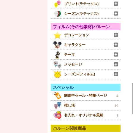
プリント(ラテックス)
シーズン(ラテックス)
フィルム(その他素材)バルーン
デコレーション
キャラクター
テーマ
メッセージ
シーズン(フィルム)
スペシャル
開催中セール・特集ページ
4
推し活
19
名入れ・オリジナル風船
1
バルーン関連商品