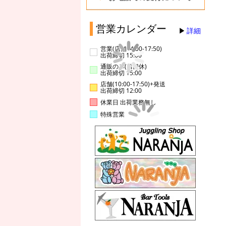
営業カレンダー
詳細
営業(店舗14:00-17:50)
出荷締切 15:00
通販のみ(店舗休)
出荷締切 15:00
店舗(10:00-17:50)+発送
出荷締切 12:00
休業日 出荷業務無し
特殊営業