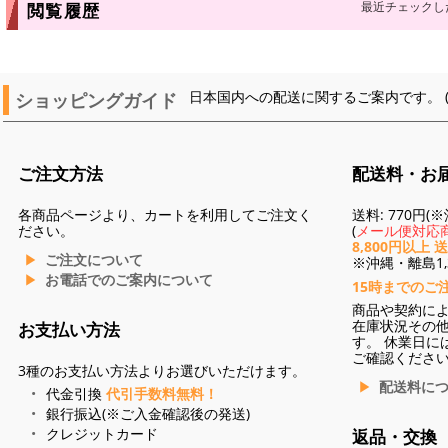
最近チェックし
閲覧履歴
ショッピングガイド
日本国内への配送に関するご案内です。 
ご注文方法
配送料・お
各商品ページより、カートを利用してご注文く
送料: 770円
ださい。
(
メール便対応商
8,800円以上 
ご注文について
※沖縄・離島1,3
お電話でのご案内について
15時までのご
商品や契約に
在庫状況その
お支払い方法
す。 休業日に
ご確認くださ
3種のお支払い方法よりお選びいただけます。
配送料に
代金引換
代引手数料無料！
銀行振込(※ご入金確認後の発送)
クレジットカード
返品・交換