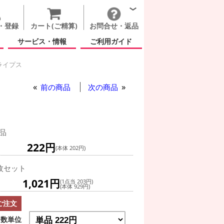
・登録
カート(ご精算)
お問合せ・返品
サービス・情報
ご利用ガイド
ライプス
レインボー ストライプス
前の商品
次の商品
品
222円
(本体 202円)
枚セット
1,021円
(1点当 203円)
(本体 929円)
ご注文
数単位