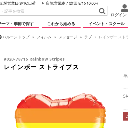
販:翌営業日(8/16)出荷
店舗
:営業終了(次回 8/16 10:00-)
ログイン
テーマ・季節で探す
これから始める
イベント・スクール
バルーン
トップ
フィルム
メッセージ
ラブ
レインボー スト
バルーン
トップ
フィルム
シーズン(フィルム)
バレンタイン
#020-78715 Rainbow Stripes
レインボー ストライプス
単
5