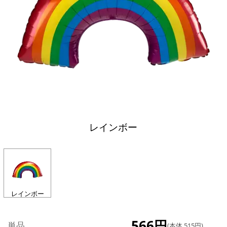
レインボー
レインボー
566円
単品
(本体 515円)