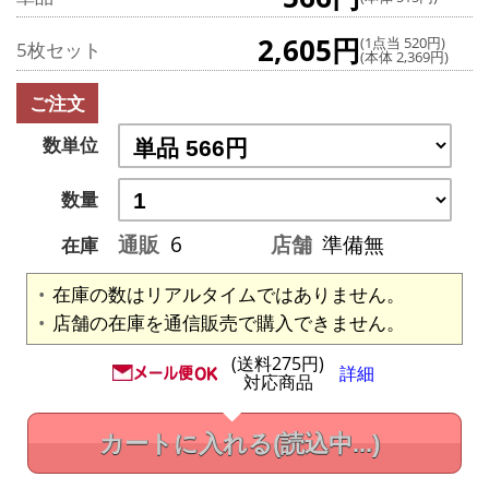
2,605円
(1点当 520円)
5枚セット
(本体 2,369円)
ご注文
数単位
数量
通販
6
店舗
準備無
在庫
在庫の数はリアルタイムではありません。
店舗の在庫を通信販売で購入できません。
(送料275円)
詳細
対応商品
カートに入れる
(読込中...)