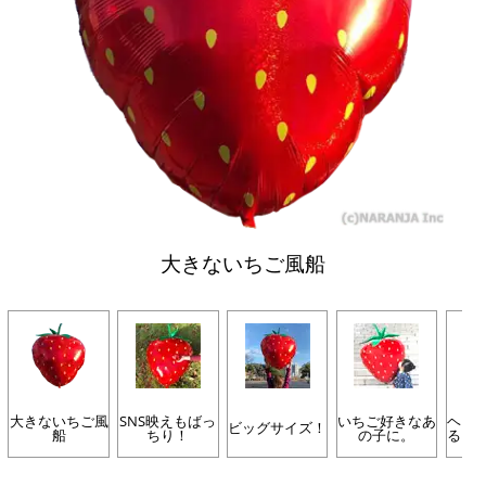
大きないちご風船
大きないちご風
SNS映えもばっ
いちご好きなあ
ヘリ
ビッグサイズ！
船
ちり！
の子に。
ると