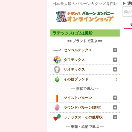
通
日本最大級のバルーン＆グッズ専門店
ラテックス(ゴム)風船
== ブランドで選ぶ ==
センペルテックス
タフテックス
リオテックス
その他ブランド
2
== 形状で選ぶ ==
ツイストバルーン
ラウンドバルーン(無地)
ラテックス・その他形状
== 季節・絵柄で選ぶ ==