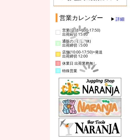
営業カレンダー
詳細
営業(店舗14:00-17:50)
出荷締切 15:00
通販のみ(店舗休)
出荷締切 15:00
店舗(10:00-17:50)+発送
出荷締切 12:00
休業日 出荷業務無し
特殊営業