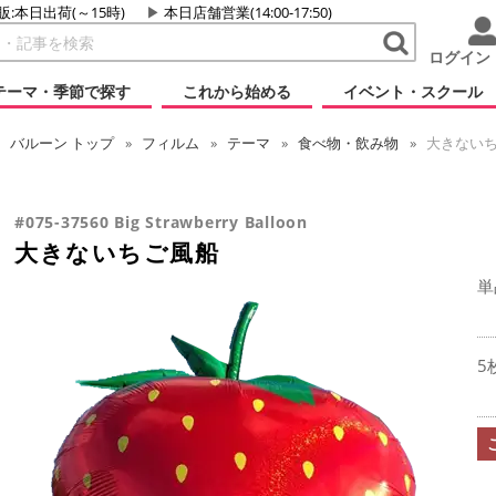
販:本日出荷(～15時)
本日店舗営業(14:00-17:50)
ログイン
テーマ・季節で探す
これから始める
イベント・スクール
バルーン
トップ
フィルム
テーマ
食べ物・飲み物
大きない
#075-37560 Big Strawberry Balloon
大きないちご風船
単
5