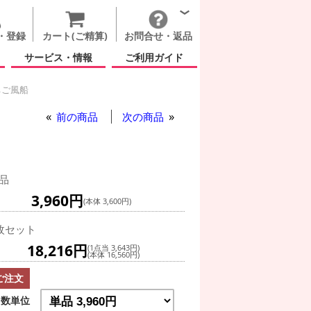
・登録
カート(ご精算)
お問合せ・返品
サービス・情報
ご利用ガイド
ちご風船
前の商品
次の商品
品
3,960円
(本体 3,600円)
枚セット
18,216円
(1点当 3,643円)
(本体 16,560円)
ご注文
数単位