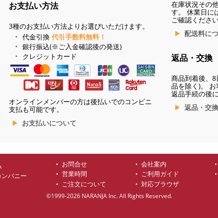
在庫状況その
お支払い方法
す。 休業日に
ご確認くださ
3種のお支払い方法よりお選びいただけます。
配送料に
代金引換
代引手数料無料！
銀行振込(※ご入金確認後の発送)
クレジットカード
返品・交換
商品到着後、8
品を除く)。 
返品手続の後
オンラインメンバーの方は後払いでのコンビニ
返品・交
支払も可能です。
お支払いについて
お問合せ
会社案内
ハ
営業時間
ご利用ガイド
カンパニー
ご注文について
対応ブラウザ
©1999-2026 NARANJA Inc. All Rights Reserved.