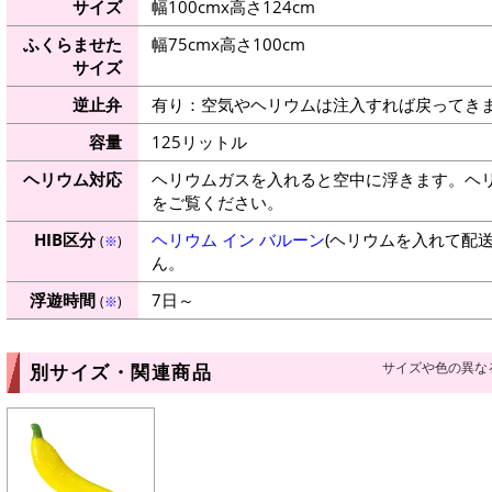
サイズ
幅100cmx高さ124cm
ふくらませた
幅75cmx高さ100cm
サイズ
逆止弁
有り：空気やヘリウムは注入すれば戻ってき
容量
125リットル
ヘリウム対応
ヘリウムガスを入れると空中に浮きます。ヘ
をご覧ください。
HIB区分
ヘリウム イン バルーン
(ヘリウムを入れて配
(
※
)
ん。
浮遊時間
7日～
(
※
)
サイズや色の異な
別サイズ・関連商品