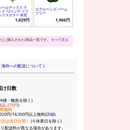
ンペルテックス ラ
エアルーンズ パーム
ンド 12インチ リフ
ツリー
ックスカラー 単色
1,829円
1,966円
た(ご購入された)商品一覧です。
すべて見る
(
海外への配送について
)
届け日数
(※沖縄・離島を除く)
品 275円
)
送料無料
20円/14,300円以上無料(
詳細
)
注文は当日出荷！
(※休業日を除く)
より配送料が異なる場合があります。