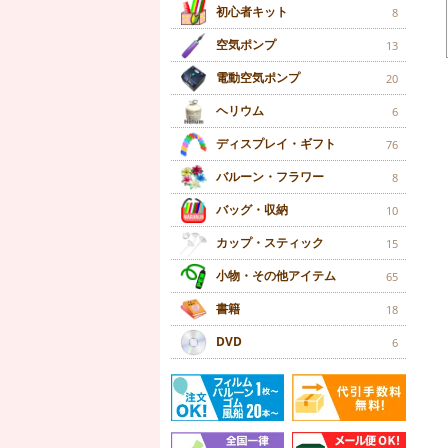
初心者キット
8
空気ポンプ
13
電動空気ポンプ
20
ヘリウム
6
ディスプレイ・ギフト
76
バルーン・フラワー
8
バッグ・収納
10
カップ・スティック
15
小物・その他アイテム
65
書籍
18
DVD
6