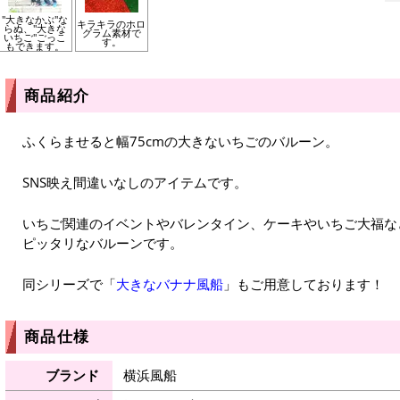
"大きなかぶ"な
キラキラのホロ
らぬ、"大きな
グラム素材で
いちご"ごっこ
す。
もできます。
商品紹介
ふくらませると幅75cmの大きないちごのバルーン。
SNS映え間違いなしのアイテムです。
いちご関連のイベントやバレンタイン、ケーキやいちご大福な
ピッタリなバルーンです。
同シリーズで「
大きなバナナ風船
」もご用意しております！
商品仕様
ブランド
横浜風船