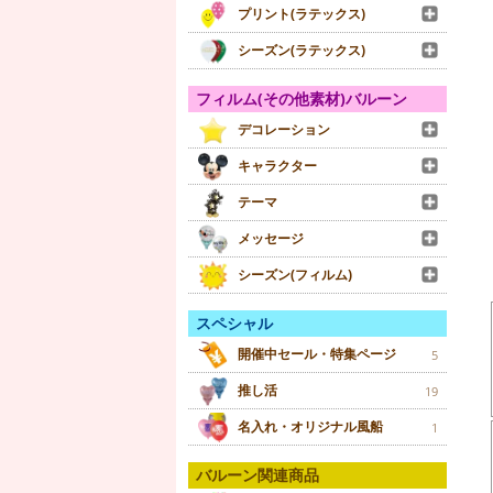
プリント(ラテックス)
シーズン(ラテックス)
フィルム(その他素材)バルーン
デコレーション
キャラクター
テーマ
メッセージ
シーズン(フィルム)
スペシャル
開催中セール・特集ページ
5
推し活
19
名入れ・オリジナル風船
1
バルーン関連商品