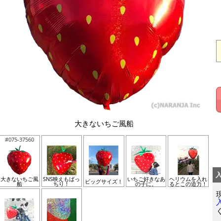
大きないちご風船
#075-37560
大きないちご風
SNS映えもばっ
いちご好きなあ
ヘリウムを入れ
ビッグサイズ！
船
ちり！
の子に。
るとこの迫力！