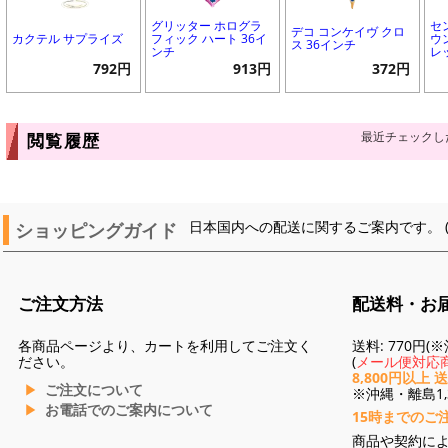
グリッター ホログラ
セ
デコ コンケイヴ クロ
カクテル サプライズ
フィック ハート 36イ
ウ
ス 36インチ
ンチ
レ
792円
913円
372円
最近チェックし
閲覧履歴
ショッピングガイド
日本国内への配送に関するご案内です。 
ご注文方法
配送料・お
各商品ページより、カートを利用してご注文く
送料: 770円
ださい。
(
メール便対応商
8,800円以上 
ご注文について
※沖縄・離島1,3
お電話でのご案内について
15時までのご
商品や契約に