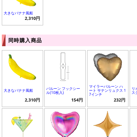
大きなバナナ風船
2,310円
同時購入商品
マイラーバルーン ハ
バルーン フックシー
リ
大きなバナナ風船
ート サテンリュクス 1
ル(10枚入)
ス
7インチ
2,310円
154円
232円