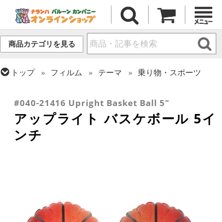
商品カテゴリを見る
トップ
フィルム
テーマ
乗り物・スポーツ
トップ
フィルム
シーズン(フィルム)
トップ
フィルム
デコレーション
アップライト
ひなまつり・こどもの日
#040-21416 Upright Basket Ball 5"
アップライト バスケボール 5イ
ンチ