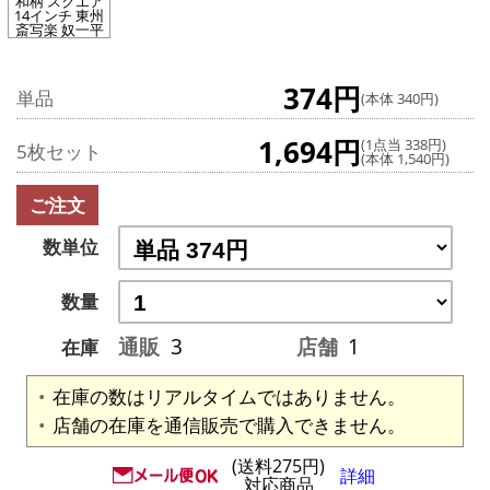
和柄 スクエア
14インチ 東州
斎写楽 奴一平
374円
単品
(本体 340円)
1,694円
(1点当 338円)
5枚セット
(本体 1,540円)
ご注文
数単位
数量
通販
3
店舗
1
在庫
在庫の数はリアルタイムではありません。
店舗の在庫を通信販売で購入できません。
(送料275円)
詳細
対応商品