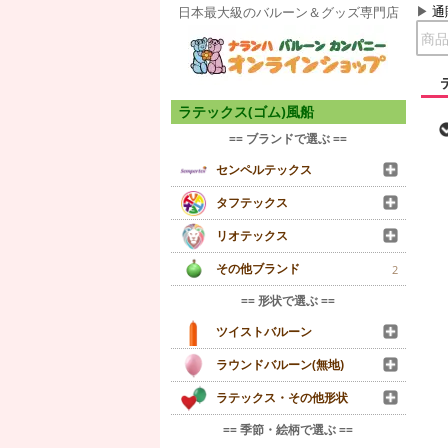
通
日本最大級のバルーン＆グッズ専門店
ラテックス(ゴム)風船
== ブランドで選ぶ ==
センペルテックス
タフテックス
リオテックス
その他ブランド
2
== 形状で選ぶ ==
ツイストバルーン
ラウンドバルーン(無地)
ラテックス・その他形状
== 季節・絵柄で選ぶ ==