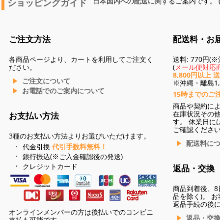
ショッピングガイド
日本国内への配送に関するご案内です。 
ご注文方法
配送料・お
各商品ページより、カートを利用してご注文く
送料: 770円
ださい。
(
メール便対応商
8,800円以上 
ご注文について
※沖縄・離島1,3
お電話でのご案内について
15時までのご
商品や契約に
在庫状況その
お支払い方法
す。 休業日に
ご確認くださ
3種のお支払い方法よりお選びいただけます。
配送料に
代金引換
代引手数料無料！
銀行振込(※ご入金確認後の発送)
クレジットカード
返品・交換
商品到着後、8
品を除く)。 
返品手続の後
オンラインメンバーの方は後払いでのコンビニ
返品・交
支払も可能です。