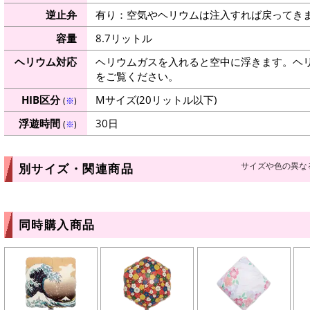
逆止弁
有り：空気やヘリウムは注入すれば戻ってき
容量
8.7リットル
ヘリウム対応
ヘリウムガスを入れると空中に浮きます。ヘ
をご覧ください。
HIB区分
Mサイズ(20リットル以下)
(
※
)
浮遊時間
30日
(
※
)
サイズや色の異な
別サイズ・関連商品
同時購入商品