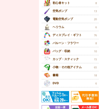
初心者キット
8
空気ポンプ
13
電動空気ポンプ
20
ヘリウム
6
ディスプレイ・ギフト
76
バルーン・フラワー
8
バッグ・収納
10
カップ・スティック
15
小物・その他アイテム
65
書籍
18
DVD
6