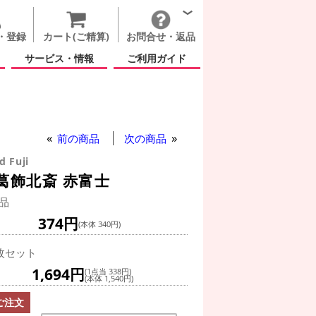
・登録
カート(ご精算)
お問合せ・返品
サービス・情報
ご利用ガイド
 和柄 スクエア 14インチ 葛飾北斎 赤富士
前の商品
次の商品
d Fuji
葛飾北斎 赤富士
品
374円
(本体 340円)
枚セット
1,694円
(1点当 338円)
(本体 1,540円)
ご注文