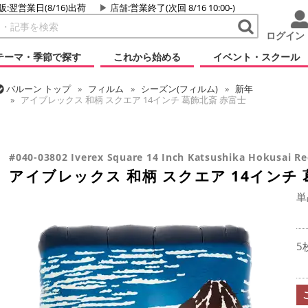
販:翌営業日(8/16)出荷
店舗
:営業終了(次回 8/16 10:00-)
ログイン
テーマ・季節で探す
これから始める
イベント・スクール
バルーン
トップ
フィルム
シーズン(フィルム)
新年
アイブレックス 和柄 スクエア 14インチ 葛飾北斎 赤富士
バルーン
トップ
フィルム
デコレーション
アイブレックス
バルーン
トップ
フィルム
テーマ
和風バルーン
アイブレックス
アイブレックス 和柄 スクエア 14インチ 葛飾北斎 赤富士
#040-03802 Iverex Square 14 Inch Katsushika Hokusai Re
アイブレックス 和柄 スクエア 14インチ 
単
5