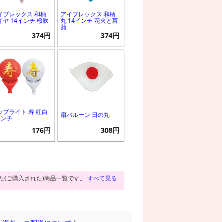
イブレックス 和柄
アイブレックス 和柄
イヤ 14インチ 桜吹
丸 14インチ 花火と菖
蒲
374円
374円
ップライト 寿 紅白
扇バルーン 日の丸
インチ
176円
308円
た(ご購入された)商品一覧です。
すべて見る