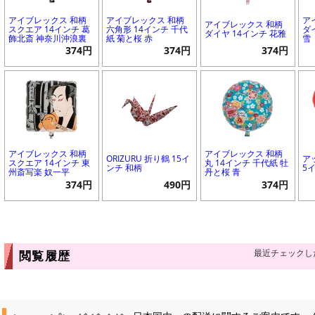
アイブレックス 和柄
アイブレックス 和柄
ア
アイブレックス 和柄
スクエア 14インチ 葛
六角形 14インチ 千代
ダ
ダイヤ 14インチ 花雅
飾北斎 神奈川沖浪裏
紙 菊と桜 赤
雪
374円
374円
374円
アイブレックス 和柄
アイブレックス 和柄
ORIZURU 折り鶴 15イ
ア
スクエア 14インチ 東
丸 14インチ 千代紙 牡
ンチ 和柄
5
州斎写楽 奴一平
丹と桜 青
374円
490円
374円
最近チェックし
閲覧履歴