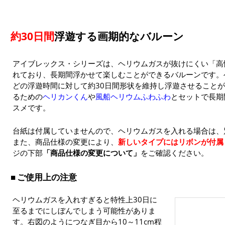
約30日間
浮遊する画期的なバルーン
アイブレックス・シリーズは、ヘリウムガスが抜けにくい「高
れており、長期間浮かせて楽しむことができるバルーンです。
どの浮遊時間に対して約30日間形状を維持し浮遊させること
るための
ヘリカンくん
や
風船ヘリウムふわふわ
とセットで長期
スメです。
台紙は付属していませんので、ヘリウムガスを入れる場合は、
また、商品仕様の変更により、
新しいタイプにはリボンが付属
ジの下部
「商品仕様の変更について」
をご確認ください。
ご使用上の注意
ヘリウムガスを入れすぎると特性上30日に
至るまでにしぼんでしまう可能性がありま
す。右図のようにつなぎ目から10～11cm程