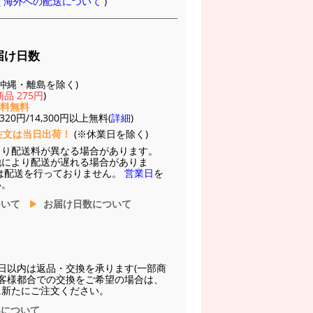
(
海外への配送について
)
届け日数
(※沖縄・離島を除く)
品 275円
)
送料無料
20円/14,300円以上無料(
詳細
)
注文は当日出荷！
(※休業日を除く)
より配送料が異なる場合があります。
他により配送が遅れる場合がありま
は配送を行っておりません。
営業日
を
い。
ついて
お届け日数について
日以内は返品・交換を承ります(一部商
お客様都合での交換をご希望の場合は、
に新たにご注文ください。
換について