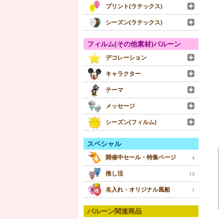
プリント(ラテックス)
シーズン(ラテックス)
フィルム(その他素材)バルーン
デコレーション
キャラクター
テーマ
メッセージ
シーズン(フィルム)
スペシャル
開催中セール・特集ページ
4
推し活
19
名入れ・オリジナル風船
1
バルーン関連商品