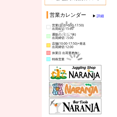
営業カレンダー
詳細
営業(店舗14:00-17:50)
出荷締切 15:00
通販のみ(店舗休)
出荷締切 15:00
店舗(10:00-17:50)+発送
出荷締切 12:00
休業日 出荷業務無し
特殊営業