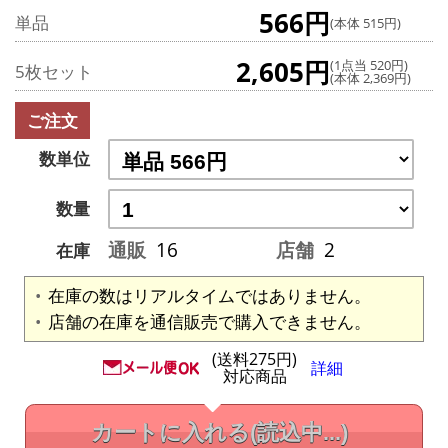
566円
単品
(本体 515円)
2,605円
(1点当 520円)
5枚セット
(本体 2,369円)
ご注文
数単位
数量
通販
16
店舗
2
在庫
在庫の数はリアルタイムではありません。
店舗の在庫を通信販売で購入できません。
(送料275円)
詳細
対応商品
カートに入れる
(読込中...)