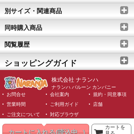
別サイズ・関連商品
同時購入商品
閲覧履歴
ショッピングガイド
株式会社 ナランハ
ナランハ バルーン カンパニー
お問合せ
会社案内
規約・同意事項
営業時間
ご利用ガイド
店舗
ご注文について
対応ブラウザ
©1999-2026 NARANJA Inc. All Rights Reserved.
カートを
カートに入れる
(読込中...)
見る