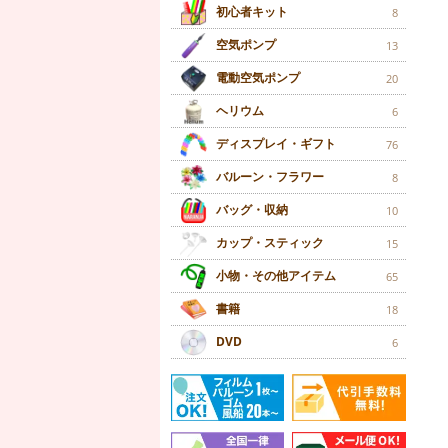
初心者キット
8
空気ポンプ
13
電動空気ポンプ
20
ヘリウム
6
ディスプレイ・ギフト
76
バルーン・フラワー
8
バッグ・収納
10
カップ・スティック
15
小物・その他アイテム
65
書籍
18
DVD
6