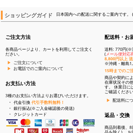
ショッピングガイド
日本国内への配送に関するご案内です。 
ご注文方法
配送料・お
各商品ページより、カートを利用してご注文く
送料: 770円
ださい。
(
メール便対応商
8,800円以上 
ご注文について
※沖縄・離島1,3
お電話でのご案内について
15時までのご
商品や契約に
在庫状況その
お支払い方法
す。 休業日に
ご確認くださ
3種のお支払い方法よりお選びいただけます。
配送料に
代金引換
代引手数料無料！
銀行振込(※ご入金確認後の発送)
クレジットカード
返品・交換
商品到着後、8
品を除く)。 