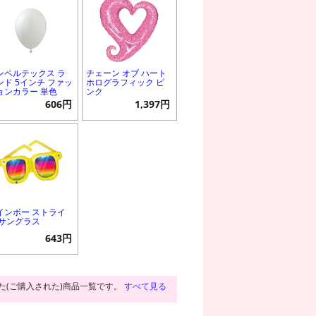
ンペルテックス ラ
チェーン オブ ハート
ンド 5インチ ファッ
ホログラフィック ピ
ョンカラー 単色
ンク
606円
1,397円
インボー ストライ
 サングラス
643円
た(ご購入された)商品一覧です。
すべて見る