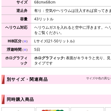
サイズ
68cmx68cm
逆止弁
有り：空気やヘリウムは注入すれば戻ってき
容量
43リットル
ヘリウム対応
ヘリウムガスを入れると空中に浮きます。ヘ
をご覧ください。
HIB区分
Lサイズ(21-50リットル)
(
※
)
浮遊時間
5日
(
※
)
ホログラフィ
ホログラフィック:
表面がキラキラと光り、見
ック
タイプです
サイズや色の異な
別サイズ・関連商品
同時購入商品