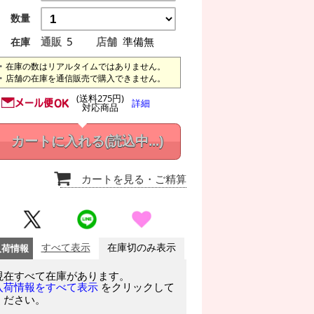
数量
通販
5
店舗
準備無
在庫
在庫の数はリアルタイムではありません。
店舗の在庫を通信販売で購入できません。
(送料275円)
詳細
対応商品
カートに入れる
(読込中...)
カートを見る
・ご精算
入荷情報
すべて表示
在庫切のみ表示
現在すべて在庫があります。
をクリックして
入荷情報をすべて表示
ください。