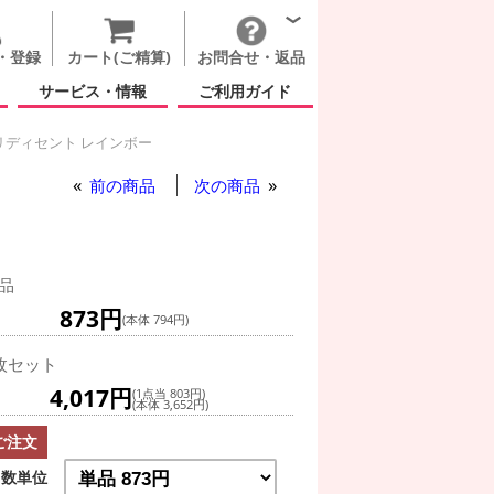
・登録
カート(ご精算)
お問合せ・返品
サービス・情報
ご利用ガイド
リディセント レインボー
前の商品
次の商品
品
873円
(本体 794円)
枚セット
4,017円
(1点当 803円)
(本体 3,652円)
ご注文
数単位