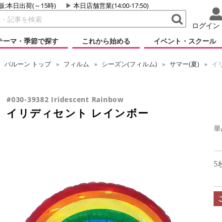
販:本日出荷(～15時)
本日店舗営業(14:00-17:50)
ログイン
テーマ・季節で探す
これから始める
イベント・スクール
バルーン
トップ
フィルム
シーズン(フィルム)
サマー(夏)
イ
#030-39382 Iridescent Rainbow
イリディセント レインボー
単
5