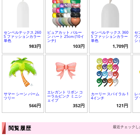
センペルテックス 260
ピュアカット バルー
センペルテックス 360
セ
S ファッションカラー
ン ハート 25cm (10イ
S ファッションカラー
ウ
単色
ンチ)
単色
シ
983円
103円
1,709円
エレガント リボン コ
サマー シーン パーム
カーリー スパイラル 1
レ
ーラルピンク ミニシ
ツリー
4インチ
プ
ェイプ
566円
352円
121円
最近チェックし
閲覧履歴