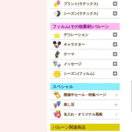
プリント(ラテックス)
シーズン(ラテックス)
フィルム(その他素材)バルーン
デコレーション
キャラクター
テーマ
メッセージ
シーズン(フィルム)
スペシャル
開催中セール・特集ページ
5
推し活
19
名入れ・オリジナル風船
1
バルーン関連商品