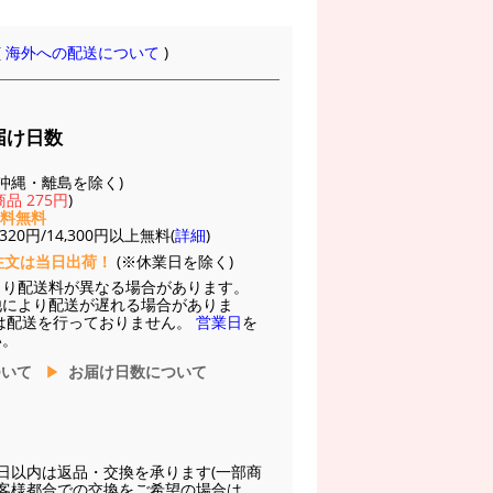
(
海外への配送について
)
届け日数
(※沖縄・離島を除く)
品 275円
)
送料無料
20円/14,300円以上無料(
詳細
)
注文は当日出荷！
(※休業日を除く)
より配送料が異なる場合があります。
他により配送が遅れる場合がありま
は配送を行っておりません。
営業日
を
い。
ついて
お届け日数について
日以内は返品・交換を承ります(一部商
お客様都合での交換をご希望の場合は、