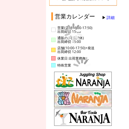
営業カレンダー
詳細
営業(店舗14:00-17:50)
出荷締切 15:00
通販のみ(店舗休)
出荷締切 15:00
店舗(10:00-17:50)+発送
出荷締切 12:00
休業日 出荷業務無し
特殊営業