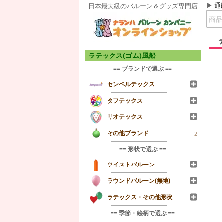
通
日本最大級のバルーン＆グッズ専門店
ラテックス(ゴム)風船
== ブランドで選ぶ ==
センペルテックス
タフテックス
リオテックス
その他ブランド
2
== 形状で選ぶ ==
ツイストバルーン
ラウンドバルーン(無地)
ラテックス・その他形状
== 季節・絵柄で選ぶ ==