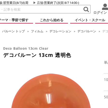
販:翌営業日(8/7)出荷
店舗
:営業終了(次回 8/7 14:00-)
ログイン
テーマ・季節で探す
これから始める
イベント・スクール
バルーン
トップ
フィルム
デコレーション
デコバルーン
デコ
Deco Balloon 13cm Clear
デコバルーン 13cm 透明色
単
1
5