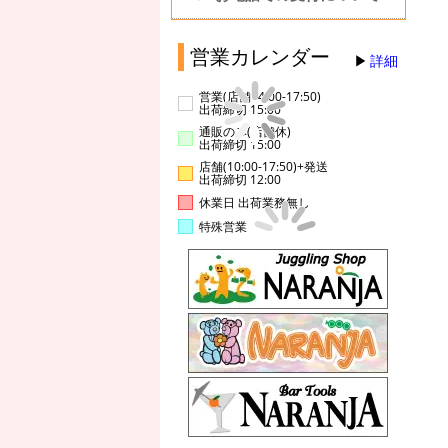
営業カレンダー
詳細
営業(店舗14:00-17:50)
出荷締切 15:00
通販のみ(店舗休)
出荷締切 15:00
店舗(10:00-17:50)+発送
出荷締切 12:00
休業日 出荷業務無し
特殊営業