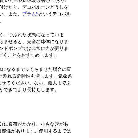
の開いた帯状の素材が伸びており、
付けたり、デコバルーンどうしを
い。また、
プラムS
というデコバル
。
く、つぶれた状態になっていま
らませると、完全な球体になりま
ンドポンプでは非常に力が要りま
だくことをおすすめします。
体になるまでふくらませた場合の直
ると割れる危険性も増します。気象条
ませてください。なお、最大までふ
ができてより長持ちします。
分に負荷がかかり、小さな穴があ
可能性があります。使用するまでは