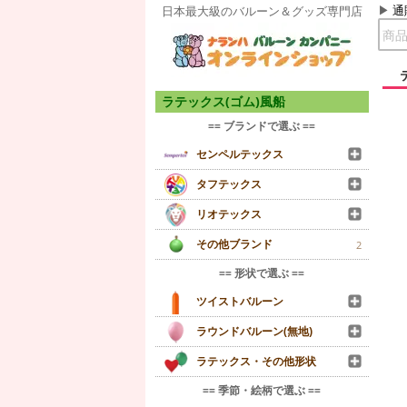
通
日本最大級のバルーン＆グッズ専門店
ラテックス(ゴム)風船
== ブランドで選ぶ ==
センペルテックス
タフテックス
リオテックス
その他ブランド
2
== 形状で選ぶ ==
ツイストバルーン
ラウンドバルーン(無地)
ラテックス・その他形状
== 季節・絵柄で選ぶ ==