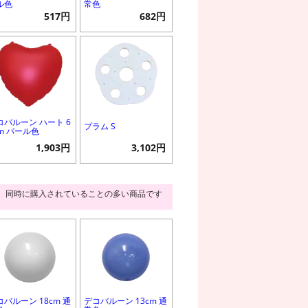
ル色
常色
517円
682円
コバルーン ハート 6
プラム S
cm パール色
1,903円
3,102円
同時に購入されていることの多い商品です
コバルーン 18cm 通
デコバルーン 13cm 通