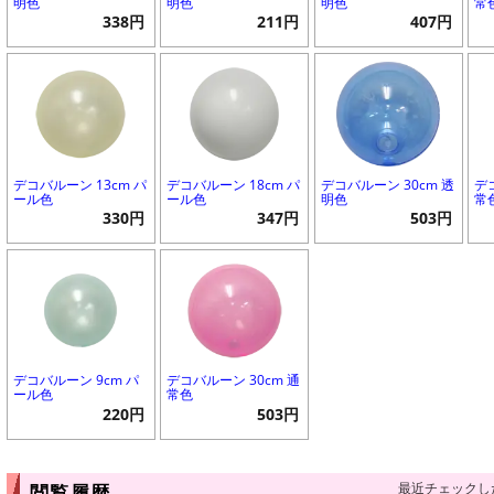
明色
明色
明色
常
338円
211円
407円
デコバルーン 13cm パ
デコバルーン 18cm パ
デコバルーン 30cm 透
デ
ール色
ール色
明色
常
330円
347円
503円
デコバルーン 9cm パ
デコバルーン 30cm 通
ール色
常色
220円
503円
最近チェックし
閲覧履歴