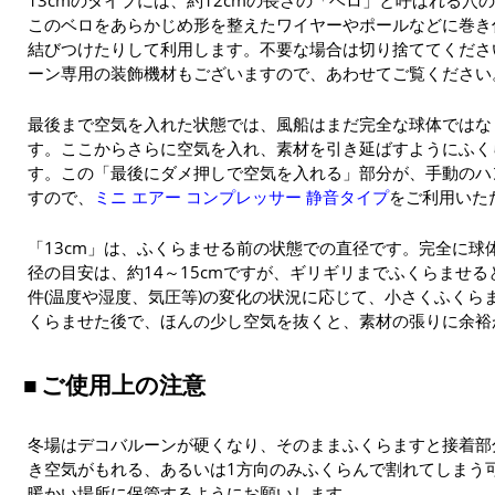
13cmのタイプには、約12cmの長さの「ベロ」と呼ばれる穴
このベロをあらかじめ形を整えたワイヤーやポールなどに巻き
結びつけたりして利用します。不要な場合は切り捨ててくださ
ーン専用の装飾機材もございますので、あわせてご覧ください
最後まで空気を入れた状態では、風船はまだ完全な球体ではな
す。ここからさらに空気を入れ、素材を引き延ばすようにふく
す。この「最後にダメ押しで空気を入れる」部分が、手動のハ
すので、
ミニ エアー コンプレッサー 静音タイプ
をご利用いた
「13cm」は、ふくらませる前の状態での直径です。完全に球
径の目安は、約14～15cmですが、ギリギリまでふくらませ
件(温度や湿度、気圧等)の変化の状況に応じて、小さくふくら
くらませた後で、ほんの少し空気を抜くと、素材の張りに余裕
ご使用上の注意
冬場はデコバルーンが硬くなり、そのままふくらますと接着部
き空気がもれる、あるいは1方向のみふくらんで割れてしまう
暖かい場所に保管するようにお願いします。