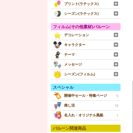
プリント(ラテックス)
シーズン(ラテックス)
フィルム(その他素材)バルーン
デコレーション
キャラクター
テーマ
メッセージ
シーズン(フィルム)
スペシャル
開催中セール・特集ページ
5
推し活
19
名入れ・オリジナル風船
1
バルーン関連商品