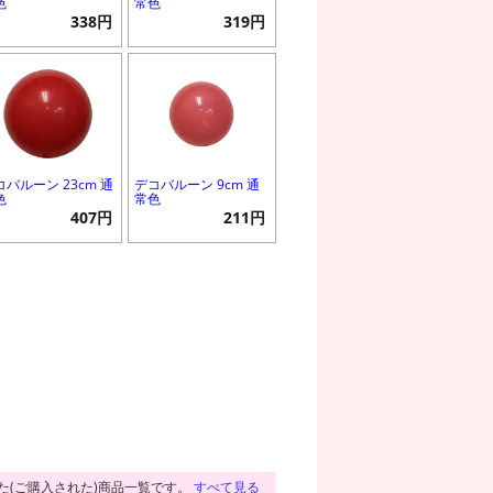
色
常色
338円
319円
コバルーン 23cm 通
デコバルーン 9cm 通
色
常色
407円
211円
た(ご購入された)商品一覧です。
すべて見る