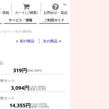
・登録
カート(ご精算)
お問合せ・返品
サービス・情報
ご利用ガイド
バルーン 13cm 透明色
前の商品
次の商品
品
319円
(本体 290円)
0枚セット
3,094円
(1点当 309円)
(本体 2,813円)
0枚セット
14,355円
(1点当 287円)
(本体 13,050円)