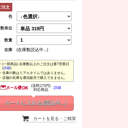
ご注文
色
数単位
数量
(在庫数読込中...)
在庫
(一部商品) 在庫数以上のご注文は要7営業日
(
詳細
)
在庫の数はリアルタイムではありません。
店舗の在庫を通信販売で購入できません。
(送料275円)
詳細
対応商品
カートに入れる
(読込中...)
カートを見る
・ご精算