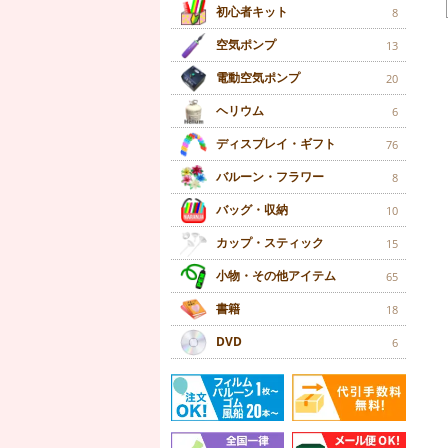
初心者キット
8
空気ポンプ
13
電動空気ポンプ
20
ヘリウム
6
ディスプレイ・ギフト
76
バルーン・フラワー
8
バッグ・収納
10
カップ・スティック
15
小物・その他アイテム
65
書籍
18
DVD
6