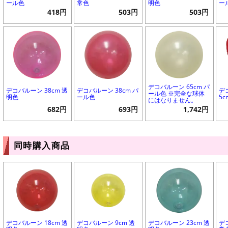
ール色
常色
明色
ー
418円
503円
503円
デコバルーン 65cm パ
デコバルーン 38cm 透
デコバルーン 38cm パ
デ
ール色 ※完全な球体
明色
ール色
5
にはなりません。
682円
693円
1,742円
同時購入商品
デコバルーン 18cm 透
デコバルーン 9cm 透
デコバルーン 23cm 透
デ