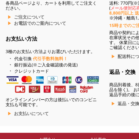
各商品ページより、カートを利用してご注文く
送料: 770円
ださい。
(
メール便対応商
8,800円以上 
ご注文について
※沖縄・離島1,3
お電話でのご案内について
15時までのご
商品や契約に
在庫状況その
お支払い方法
す。 休業日に
ご確認くださ
3種のお支払い方法よりお選びいただけます。
配送料に
代金引換
代引手数料無料！
銀行振込(※ご入金確認後の発送)
クレジットカード
返品・交換
商品到着後、8
品を除く)。 
返品手続の後
オンラインメンバーの方は後払いでのコンビニ
返品・交
支払も可能です。
お支払いについて