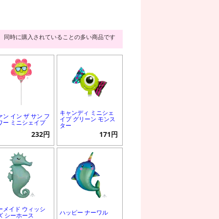
同時に購入されていることの多い商品です
キャンディ ミニシェ
ァン イン ザ サン フ
イプ グリーン モンス
ワー ミニシェイプ
ター
232円
171円
ーメイド ウィッシ
ハッピー ナーワル
ズ シーホース