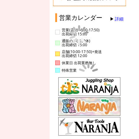
営業カレンダー
詳細
営業(店舗14:00-17:50)
出荷締切 15:00
通販のみ(店舗休)
出荷締切 15:00
店舗(10:00-17:50)+発送
出荷締切 12:00
休業日 出荷業務無し
特殊営業