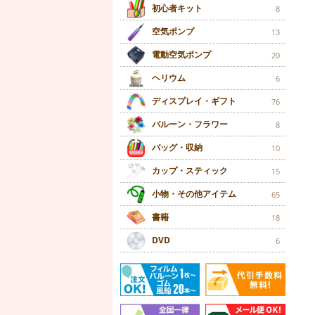
初心者キット
8
空気ポンプ
13
電動空気ポンプ
20
ヘリウム
6
ディスプレイ・ギフト
76
バルーン・フラワー
8
バッグ・収納
10
カップ・スティック
15
小物・その他アイテム
65
書籍
18
DVD
6