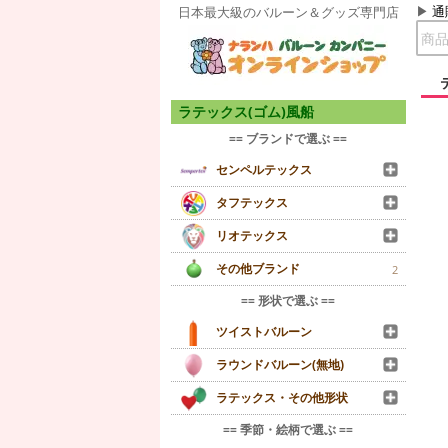
通
日本最大級のバルーン＆グッズ専門店
ラテックス(ゴム)風船
== ブランドで選ぶ ==
センペルテックス
タフテックス
リオテックス
その他ブランド
2
== 形状で選ぶ ==
ツイストバルーン
ラウンドバルーン(無地)
ラテックス・その他形状
== 季節・絵柄で選ぶ ==