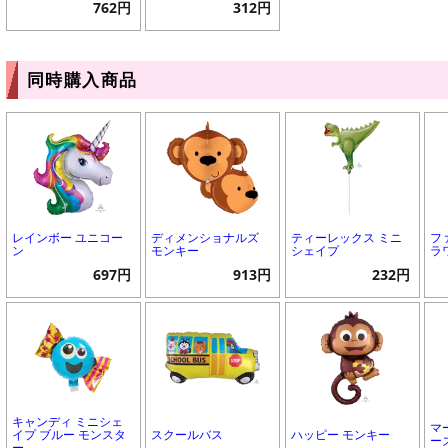
762円
312円
同時購入商品
レインボー ユニコー
ディメンショナルズ
ティーレックス ミニ
フ
ン
モンキー
シェイプ
ラ
697円
913円
232円
キャンディ ミニシェ
マ
イプ ブルー モンスタ
スクールバス
ハッピー モンキー
ー
ー