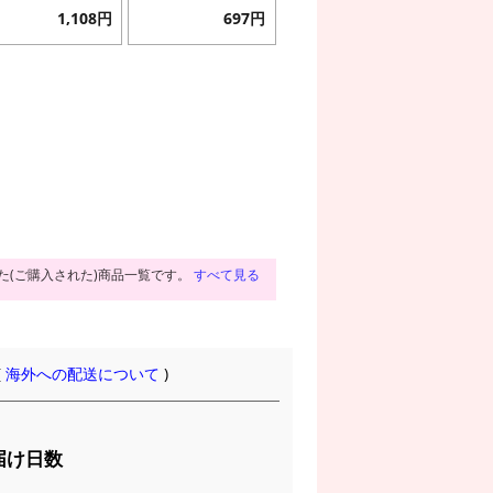
1,108円
697円
た(ご購入された)商品一覧です。
すべて見る
(
海外への配送について
)
届け日数