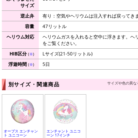
サイズ
逆止弁
有り：空気やヘリウムは注入すれば戻ってき
容量
47リットル
ヘリウム対応
ヘリウムガスを入れると空中に浮きます。ヘ
をご覧ください。
HIB区分
Lサイズ(21-50リットル)
(
※
)
浮遊時間
5日
(
※
)
サイズや色の異な
別サイズ・関連商品
オーブス エンチャン
エンチャント ユニコ
ト ユニコーン
ーン 17インチ