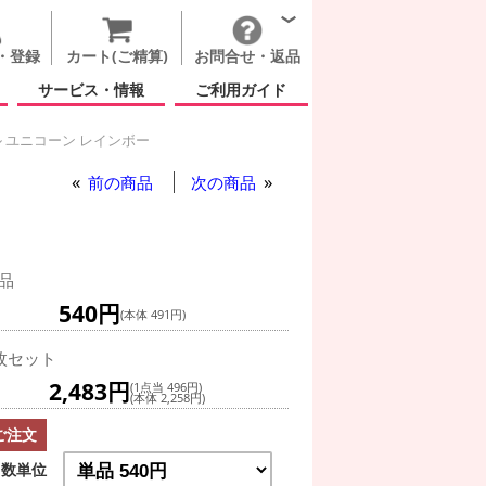
・登録
カート(ご精算)
お問合せ・返品
サービス・情報
ご利用ガイド
 ユニコーン レインボー
前の商品
次の商品
品
540円
(本体 491円)
枚セット
2,483円
(1点当 496円)
(本体 2,258円)
ご注文
数単位