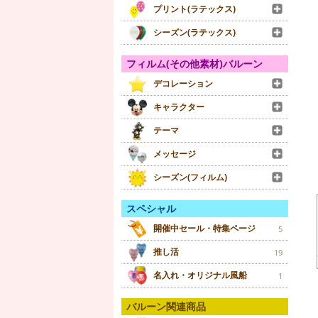
プリント(ラテックス)
シーズン(ラテックス)
フィルム(その他素材)バルーン
デコレーション
キャラクター
テーマ
メッセージ
シーズン(フィルム)
スペシャル
開催中セール・特集ページ
5
推し活
19
名入れ・オリジナル風船
1
バルーン関連商品