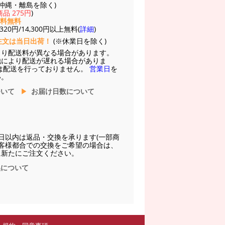
(※沖縄・離島を除く)
品 275円
)
送料無料
20円/14,300円以上無料(
詳細
)
注文は当日出荷！
(※休業日を除く)
より配送料が異なる場合があります。
他により配送が遅れる場合がありま
は配送を行っておりません。
営業日
を
い。
ついて
お届け日数について
日以内は返品・交換を承ります(一部商
お客様都合での交換をご希望の場合は、
に新たにご注文ください。
換について