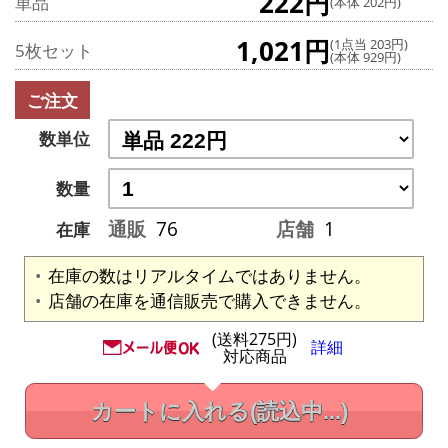
222円
単品
(本体 202円)
1,021円
(1点当 203円)
5枚セット
(本体 929円)
ご注文
数単位
数量
通販
76
店舗
1
在庫
在庫の数はリアルタイムではありません。
店舗の在庫を通信販売で購入できません。
(送料275円)
詳細
対応商品
カートに入れる
(読込中...)