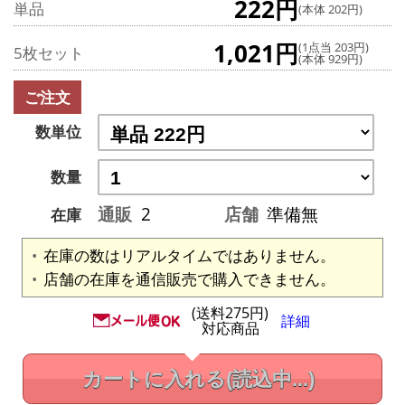
222円
単品
(本体 202円)
1,021円
(1点当 203円)
5枚セット
(本体 929円)
ご注文
数単位
数量
通販
2
店舗
準備無
在庫
在庫の数はリアルタイムではありません。
店舗の在庫を通信販売で購入できません。
(送料275円)
詳細
対応商品
カートに入れる
(読込中...)