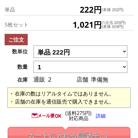
222円
単品
(本体 202円)
1,021円
(1点当 203円)
5枚セット
(本体 929円)
ご注文
数単位
数量
通販
2
店舗
準備無
在庫
在庫の数はリアルタイムではありません。
店舗の在庫を通信販売で購入できません。
(送料275円)
詳細
対応商品
カートに入れる
(読込中...)