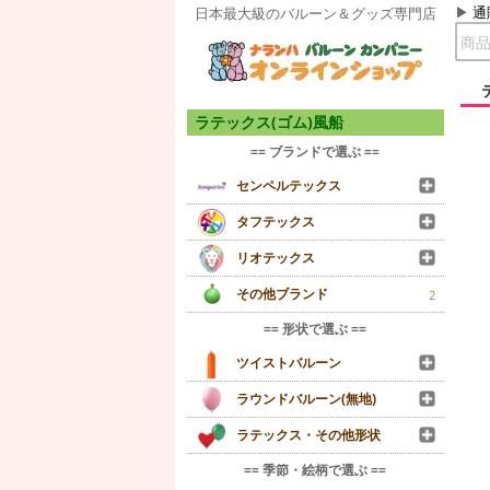
通
日本最大級のバルーン＆グッズ専門店
ラテックス(ゴム)風船
== ブランドで選ぶ ==
センペルテックス
タフテックス
リオテックス
その他ブランド
2
== 形状で選ぶ ==
ツイストバルーン
ラウンドバルーン(無地)
ラテックス・その他形状
== 季節・絵柄で選ぶ ==