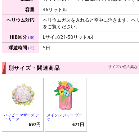
容量
46リットル
ヘリウム対応
ヘリウムガスを入れると空中に浮きます。ヘ
をご覧ください。
HIB区分
Lサイズ(21-50リットル)
(
※
)
浮遊時間
5日
(
※
)
サイズや色の異な
別サイズ・関連商品
ハッピー マザーズ デ
メイソン ジャー ブー
ー リース
ケ
697円
671円