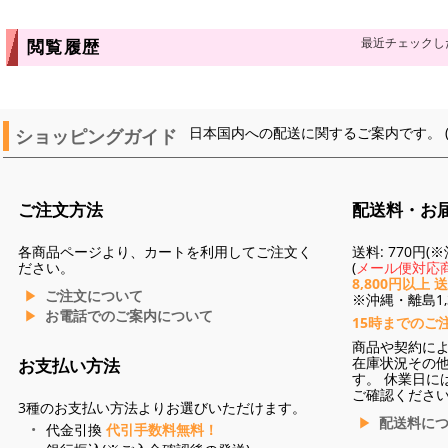
最近チェックし
閲覧履歴
ショッピングガイド
日本国内への配送に関するご案内です。 
ご注文方法
配送料・お
各商品ページより、カートを利用してご注文く
送料: 770円
ださい。
(
メール便対応商
8,800円以上 
ご注文について
※沖縄・離島1,3
お電話でのご案内について
15時までのご
商品や契約に
在庫状況その
お支払い方法
す。 休業日に
ご確認くださ
3種のお支払い方法よりお選びいただけます。
配送料に
代金引換
代引手数料無料！