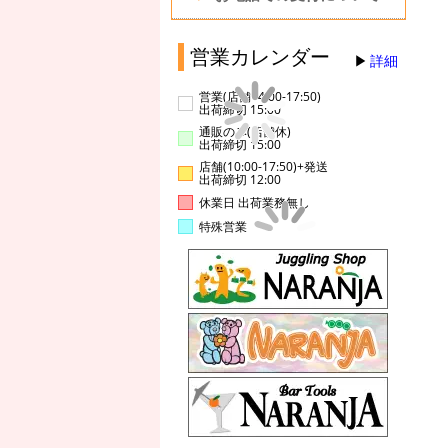
営業カレンダー
詳細
営業(店舗14:00-17:50)
出荷締切 15:00
通販のみ(店舗休)
出荷締切 15:00
店舗(10:00-17:50)+発送
出荷締切 12:00
休業日 出荷業務無し
特殊営業