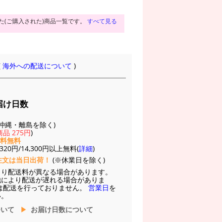
た(ご購入された)商品一覧です。
すべて見る
(
海外への配送について
)
届け日数
(※沖縄・離島を除く)
品 275円
)
送料無料
20円/14,300円以上無料(
詳細
)
注文は当日出荷！
(※休業日を除く)
より配送料が異なる場合があります。
他により配送が遅れる場合がありま
は配送を行っておりません。
営業日
を
い。
ついて
お届け日数について