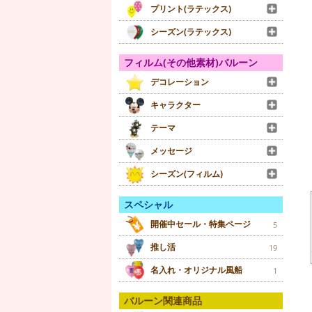
プリント(ラテックス)
シーズン(ラテックス)
フィルム(その他素材)バルーン
デコレーション
キャラクター
テーマ
メッセージ
シーズン(フィルム)
スペシャル
開催中セール・特集ページ
5
推し活
19
名入れ・オリジナル風船
1
バルーン関連商品