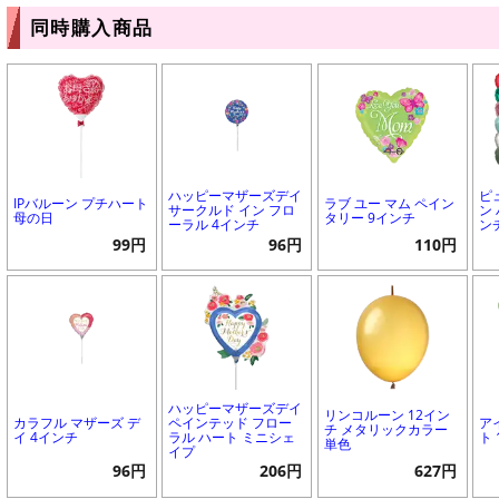
同時購入商品
ハッピーマザーズデイ
ピ
IPバルーン プチハート
ラブ ユー マム ペイン
サークルド イン フロ
ン 
母の日
タリー 9インチ
ーラル 4インチ
ン
99円
96円
110円
ハッピーマザーズデイ
リンコルーン 12イン
カラフル マザーズ デ
ペインテッド フロー
ア
チ メタリックカラー
イ 4インチ
ラル ハート ミニシェ
ト
単色
イプ
96円
206円
627円