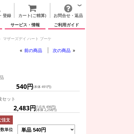
・登録
カート(ご精算)
お問合せ・返品
サービス・情報
ご利用ガイド
マザーズデイ ハート ブーケ
前の商品
次の商品
品
540円
(本体 491円)
枚セット
2,483円
(1点当 496円)
(本体 2,258円)
ご注文
数単位