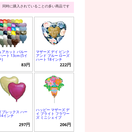
同時に購入されていることの多い商品です
ュアカット バルー
マザーズ デイ ピンク
ハート 13cm (5イ
アンド ブルー ローズ
チ)
ハート 18インチ
83円
222円
ハッピー マザーズ デ
イブレックス ハー
イ ブライト フラワー
 14インチ
ズ ミニシェイプ
297円
206円