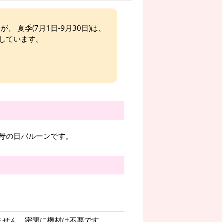
、 夏季(7月1日-9月30日)は、
しています。
母の日バルーンです。
ません。密閉に機材は不要です。