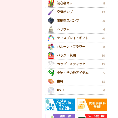
初心者キット
8
空気ポンプ
13
電動空気ポンプ
20
ヘリウム
6
ディスプレイ・ギフト
76
バルーン・フラワー
8
バッグ・収納
10
カップ・スティック
15
小物・その他アイテム
65
書籍
18
DVD
6