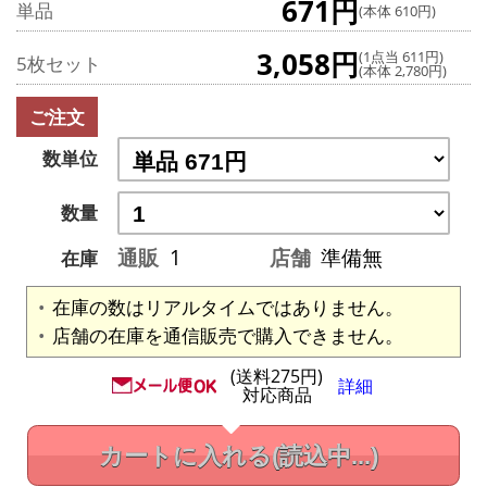
671円
単品
(本体 610円)
3,058円
(1点当 611円)
5枚セット
(本体 2,780円)
ご注文
数単位
数量
通販
1
店舗
準備無
在庫
在庫の数はリアルタイムではありません。
店舗の在庫を通信販売で購入できません。
(送料275円)
詳細
対応商品
カートに入れる
(読込中...)