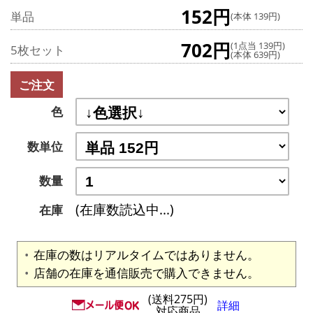
152円
単品
(本体 139円)
702円
(1点当 139円)
5枚セット
(本体 639円)
ご注文
色
数単位
数量
(在庫数読込中...)
在庫
在庫の数はリアルタイムではありません。
店舗の在庫を通信販売で購入できません。
(送料275円)
詳細
対応商品