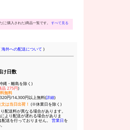
た(ご購入された)商品一覧です。
すべて見る
(
海外への配送について
)
届け日数
(※沖縄・離島を除く)
品 275円
)
送料無料
20円/14,300円以上無料(
詳細
)
注文は当日出荷！
(※休業日を除く)
より配送料が異なる場合があります。
他により配送が遅れる場合がありま
は配送を行っておりません。
営業日
を
い。