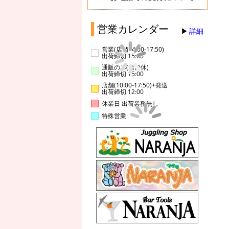
営業カレンダー
詳細
営業(店舗14:00-17:50)
出荷締切 15:00
通販のみ(店舗休)
出荷締切 15:00
店舗(10:00-17:50)+発送
出荷締切 12:00
休業日 出荷業務無し
特殊営業