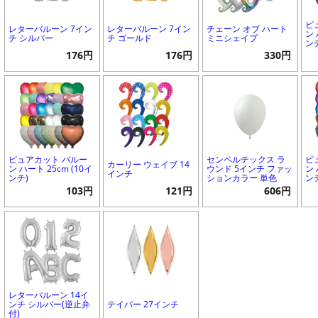
ピ
レターバルーン 7イン
レターバルーン 7イン
チェーン オブ ハート
ン 
チ シルバー
チ ゴールド
ミニシェイプ
ン
176円
176円
330円
ピュアカット バルー
センペルテックス ラ
ピ
カーリー ウェイブ 14
ン ハート 25cm (10イ
ウンド 5インチ ファッ
ン 
インチ
ンチ)
ションカラー 単色
ン
103円
121円
606円
レターバルーン 14イ
ンチ シルバー(逆止弁
テイパー 27インチ
付)