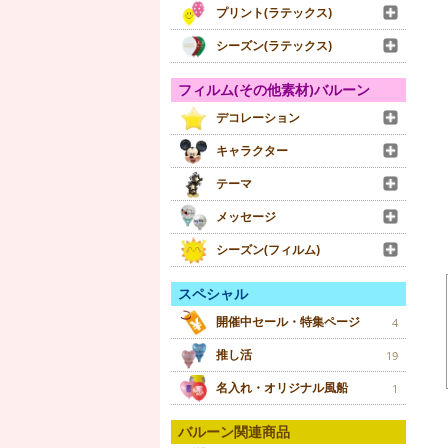
プリント(ラテックス)
シーズン(ラテックス)
フィルム(その他素材)バルーン
デコレーション
キャラクター
テーマ
メッセージ
シーズン(フィルム)
スペシャル
開催中セール・特集ページ
4
推し活
19
名入れ・オリジナル風船
1
バルーン関連商品