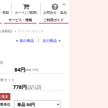
・登録
カート(ご精算)
お問合せ・返品
サービス・情報
ご利用ガイド
ム非対応)
テイパー 13インチ
前の商品
次の商品
品
84円
(本体 77円)
0枚セット
778円
(1点当 77円)
(本体 708円)
ご注文
数単位