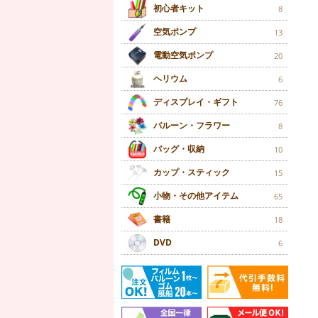
初心者キット
8
空気ポンプ
13
電動空気ポンプ
20
ヘリウム
6
ディスプレイ・ギフト
76
バルーン・フラワー
8
バッグ・収納
10
カップ・スティック
15
小物・その他アイテム
65
書籍
18
DVD
6