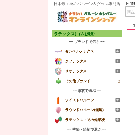
通
日本最大級のバルーン＆グッズ専門店
ラテックス(ゴム)風船
== ブランドで選ぶ ==
センペルテックス
タフテックス
リオテックス
その他ブランド
2
== 形状で選ぶ ==
ツイストバルーン
ラウンドバルーン(無地)
ラテックス・その他形状
== 季節・絵柄で選ぶ ==