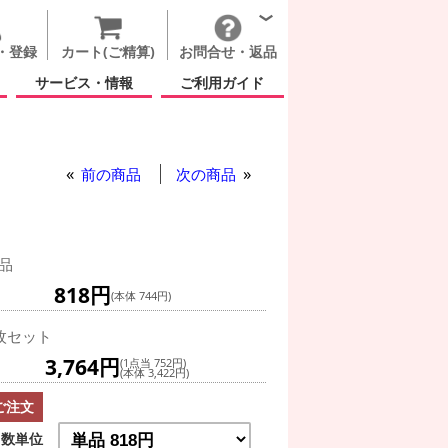
・登録
カート(ご精算)
お問合せ・返品
サービス・情報
ご利用ガイド
 2分の1の魔法
前の商品
次の商品
品
818円
(本体 744円)
枚セット
3,764円
(1点当 752円)
(本体 3,422円)
ご注文
数単位