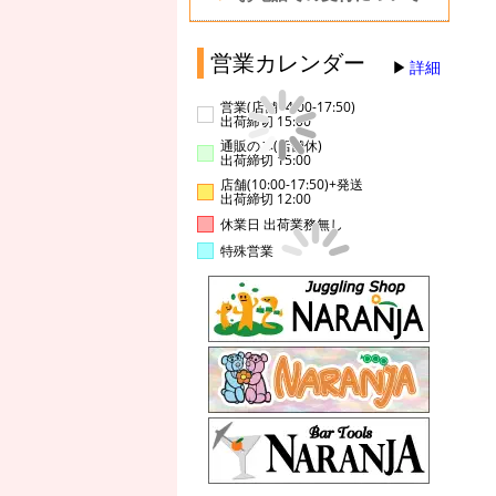
営業カレンダー
詳細
営業(店舗14:00-17:50)
出荷締切 15:00
通販のみ(店舗休)
出荷締切 15:00
店舗(10:00-17:50)+発送
出荷締切 12:00
休業日 出荷業務無し
特殊営業