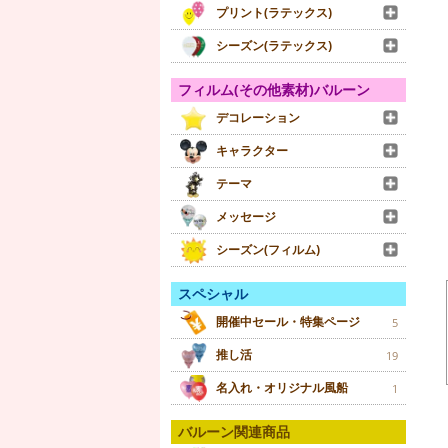
プリント(ラテックス)
シーズン(ラテックス)
フィルム(その他素材)バルーン
デコレーション
キャラクター
テーマ
メッセージ
シーズン(フィルム)
スペシャル
開催中セール・特集ページ
5
推し活
19
名入れ・オリジナル風船
1
バルーン関連商品