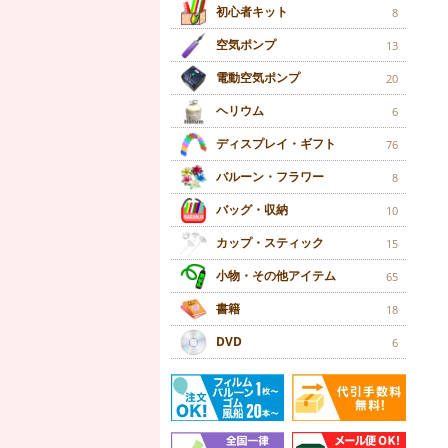
初心者キット
8
空気ポンプ
13
電動空気ポンプ
20
ヘリウム
6
ディスプレイ・ギフト
76
バルーン・フラワー
8
バッグ・収納
10
カップ・スティック
15
小物・その他アイテム
65
書籍
18
DVD
6