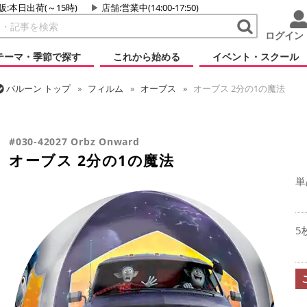
販:本日出荷(～15時)
店舗
:営業中(14:00-17:50)
ログイン
テーマ・季節で探す
これから始める
イベント・スクール
バルーン
トップ
フィルム
オーブス
オーブス 2分の1の魔法
バルーン
トップ
フィルム
キャラクター
ディズニー
オーブス
#030-42027 Orbz Onward
オーブス 2分の1の魔法
単
5