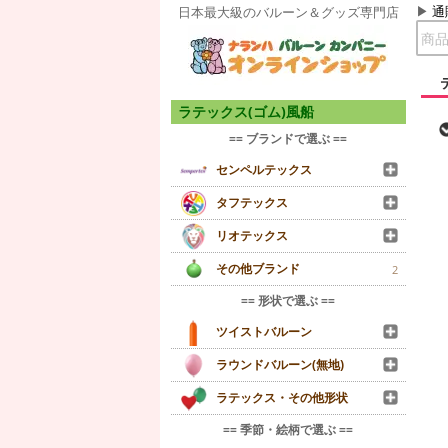
通
日本最大級のバルーン＆グッズ専門店
ラテックス(ゴム)風船
== ブランドで選ぶ ==
センペルテックス
タフテックス
リオテックス
その他ブランド
2
== 形状で選ぶ ==
ツイストバルーン
ラウンドバルーン(無地)
ラテックス・その他形状
== 季節・絵柄で選ぶ ==