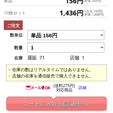
156円
単品
(本体 142円)
1,436円
(1点当 143円)
10枚セット
(本体 1,306円)
ご注文
数単位
数量
通販
71
店舗
1
在庫
在庫の数はリアルタイムではありません。
店舗の在庫を通信販売で購入できません。
(送料275円)
詳細
対応商品
カートに入れる
(読込中...)