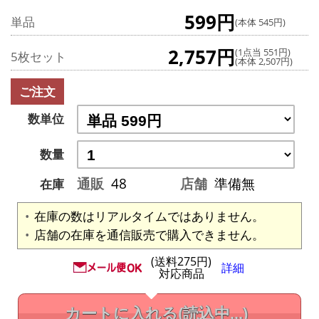
599円
単品
(本体 545円)
2,757円
(1点当 551円)
5枚セット
(本体 2,507円)
ご注文
数単位
数量
通販
48
店舗
準備無
在庫
在庫の数はリアルタイムではありません。
店舗の在庫を通信販売で購入できません。
(送料275円)
詳細
対応商品
カートに入れる
(読込中...)