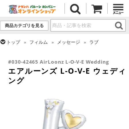
商品カテゴリを見る
トップ
フィルム
メッセージ
ラブ
トップ
フィルム
テーマ
ウエディング
トップ
フィルム
デコレーション
トップ
フィルム
シーズン(フィルム)
エアー・スタンディング(空気自立型) バルーン
バレンタイン
#030-42465 AirLoonz L-O-V-E Wedding
エアルーンズ L-O-V-E ウェディ
ング