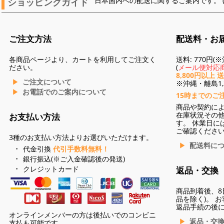
ショッピングガイド
日本国内への配送に関するご案内です。 
ご注文方法
配送料・お
各商品ページより、カートを利用してご注文く
送料: 770円
ださい。
(
メール便対応商
8,800円以上 
ご注文について
※沖縄・離島1,3
お電話でのご案内について
15時までのご
商品や契約に
在庫状況その
お支払い方法
す。 休業日に
ご確認くださ
3種のお支払い方法よりお選びいただけます。
配送料に
代金引換
代引手数料無料！
銀行振込(※ご入金確認後の発送)
クレジットカード
返品・交換
商品到着後、8
品を除く)。 
返品手続の後
オンラインメンバーの方は後払いでのコンビニ
返品・交
支払も可能です。