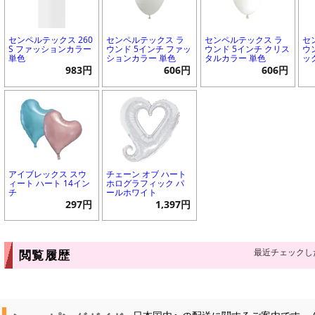
センペルテックス 260
センペルテックス ラ
センペルテックス ラ
セ
S ファッションカラー
ウンド 5インチ ファッ
ウンド 5インチ クリス
ウ
単色
ションカラー 単色
タルカラー 単色
ッ
983円
606円
606円
アイブレックス スウ
チェーン オブ ハート
ィート ハート 14イン
ホログラフィック パ
チ
ールホワイト
297円
1,397円
最近チェックし
閲覧履歴