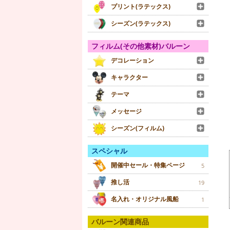
プリント(ラテックス)
シーズン(ラテックス)
フィルム(その他素材)バルーン
デコレーション
キャラクター
テーマ
メッセージ
シーズン(フィルム)
スペシャル
開催中セール・特集ページ
5
推し活
19
名入れ・オリジナル風船
1
バルーン関連商品