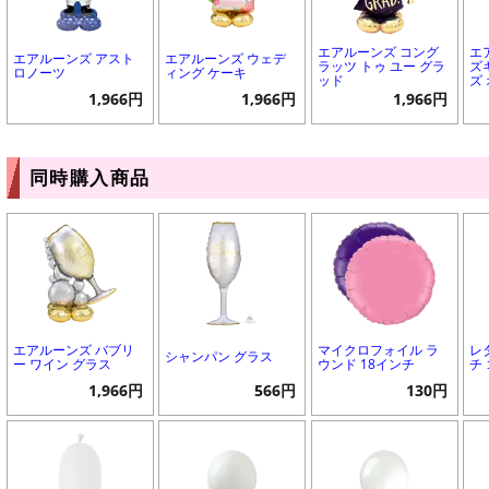
エアルーンズ コング
エ
エアルーンズ アスト
エアルーンズ ウェデ
ラッツ トゥ ユー グラ
ズ
ロノーツ
ィング ケーキ
ッド
ズ
1,966円
1,966円
1,966円
同時購入商品
エアルーンズ バブリ
マイクロフォイル ラ
レ
シャンパン グラス
ー ワイン グラス
ウンド 18インチ
チ
1,966円
566円
130円