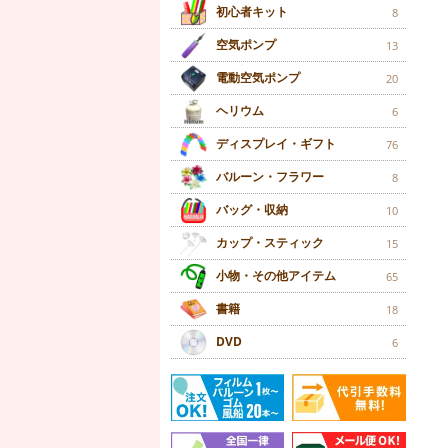
初心者キット
8
空気ポンプ
13
電動空気ポンプ
20
ヘリウム
6
ディスプレイ・ギフト
76
バルーン・フラワー
8
バッグ・収納
10
カップ・スティック
15
小物・その他アイテム
65
書籍
18
DVD
6