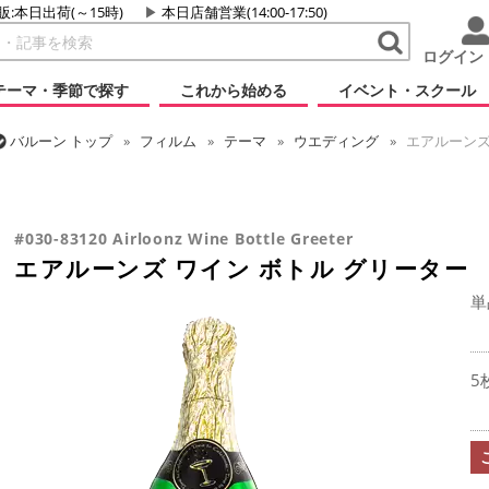
販:本日出荷(～15時)
本日店舗営業(14:00-17:50)
ログイン
テーマ・季節で探す
これから始める
イベント・スクール
バルーン
トップ
フィルム
テーマ
ウエディング
エアルーンズ
バルーン
トップ
フィルム
テーマ
パーティー
エアルーンズ 
バルーン
トップ
フィルム
シーズン(フィルム)
新年
エアルーン
バルーン
トップ
フィルム
デコレーション
エアー・スタンディン
エアルーンズ ワイン ボトル グリーター
#030-83120 Airloonz Wine Bottle Greeter
エアルーンズ ワイン ボトル グリーター
単
5