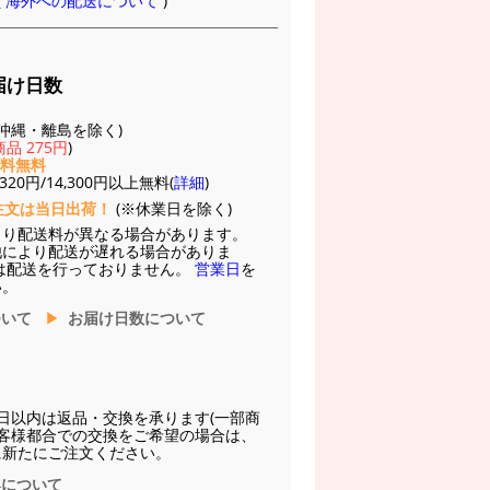
(
海外への配送について
)
届け日数
(※沖縄・離島を除く)
品 275円
)
送料無料
20円/14,300円以上無料(
詳細
)
注文は当日出荷！
(※休業日を除く)
より配送料が異なる場合があります。
他により配送が遅れる場合がありま
は配送を行っておりません。
営業日
を
い。
ついて
お届け日数について
日以内は返品・交換を承ります(一部商
お客様都合での交換をご希望の場合は、
に新たにご注文ください。
換について