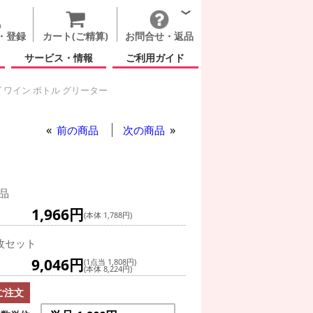
・登録
カート(ご精算)
お問合せ・返品
サービス・情報
ご利用ガイド
 ワイン ボトル グリーター
ワイン ボトル グリーター
ズ ワイン ボトル グリーター
グ(空気自立型) バルーン
前の商品
次の商品
品
1,966円
(本体 1,788円)
枚セット
9,046円
(1点当 1,808円)
(本体 8,224円)
ご注文