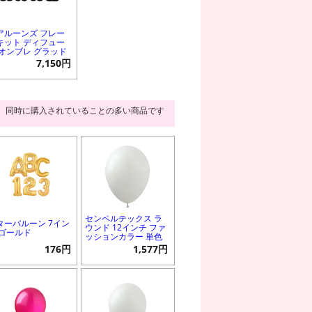
アルーンズ フレー
キット ディフュー
 オンブレ グラッド
7,150円
同時に購入されていることの多い商品です
センペルテックス ラ
ターバルーン 7イン
ウンド 12インチ ファ
 ゴールド
ッションカラー 単色
176円
1,577円