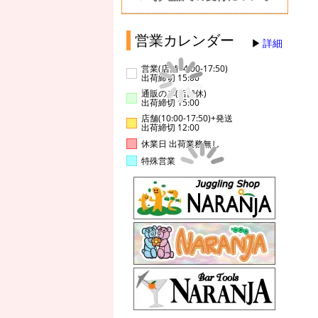
営業カレンダー
詳細
営業(店舗14:00-17:50)
出荷締切 15:00
通販のみ(店舗休)
出荷締切 15:00
店舗(10:00-17:50)+発送
出荷締切 12:00
休業日 出荷業務無し
特殊営業