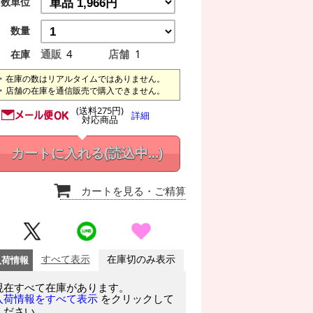
数単位
数量
通販
4
店舗
1
在庫
在庫の数はリアルタイムではありません。
店舗の在庫を通信販売で購入できません。
(送料275円)
詳細
対応商品
カートに入れる
(読込中...)
カートを見る
・ご精算
入荷情報
すべて表示
在庫切のみ表示
現在すべて在庫があります。
をクリックして
入荷情報をすべて表示
ください。