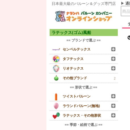
通
日本最大級のバルーン＆グッズ専門店
ラテックス(ゴム)風船
== ブランドで選ぶ ==
センペルテックス
タフテックス
リオテックス
その他ブランド
2
== 形状で選ぶ ==
ツイストバルーン
ラウンドバルーン(無地)
ラテックス・その他形状
== 季節・絵柄で選ぶ ==