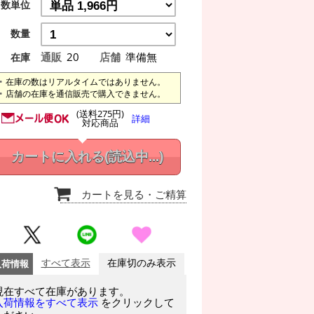
数単位
数量
通販
20
店舗
準備無
在庫
在庫の数はリアルタイムではありません。
店舗の在庫を通信販売で購入できません。
(送料275円)
詳細
対応商品
カートに入れる
(読込中...)
カートを見る
・ご精算
入荷情報
すべて表示
在庫切のみ表示
現在すべて在庫があります。
をクリックして
入荷情報をすべて表示