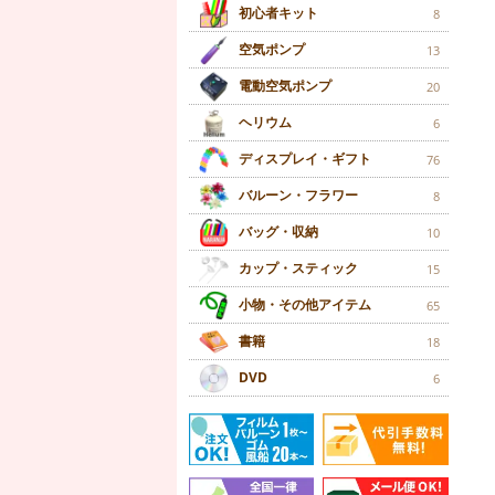
初心者キット
8
空気ポンプ
13
電動空気ポンプ
20
ヘリウム
6
ディスプレイ・ギフト
76
バルーン・フラワー
8
バッグ・収納
10
カップ・スティック
15
小物・その他アイテム
65
書籍
18
DVD
6