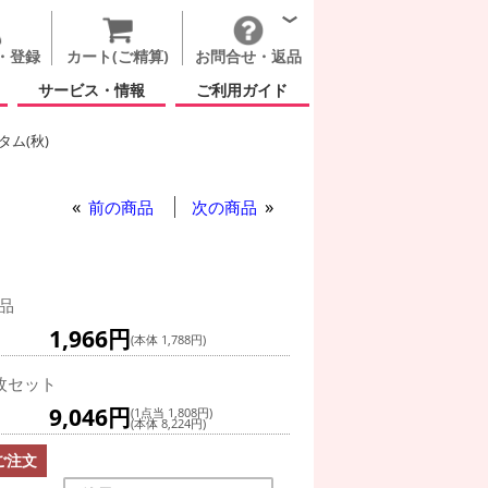
・登録
カート(ご精算)
お問合せ・返品
サービス・情報
ご利用ガイド
ム(秋)
グ(空気自立型) バルーン
前の商品
次の商品
ト
品
1,966円
(本体 1,788円)
枚セット
9,046円
(1点当 1,808円)
(本体 8,224円)
ご注文