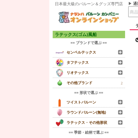
通
日本最大級のバルーン＆グッズ専門店
ラテックス(ゴム)風船
== ブランドで選ぶ ==
センペルテックス
タフテックス
リオテックス
その他ブランド
2
== 形状で選ぶ ==
ツイストバルーン
ラウンドバルーン(無地)
ラテックス・その他形状
== 季節・絵柄で選ぶ ==