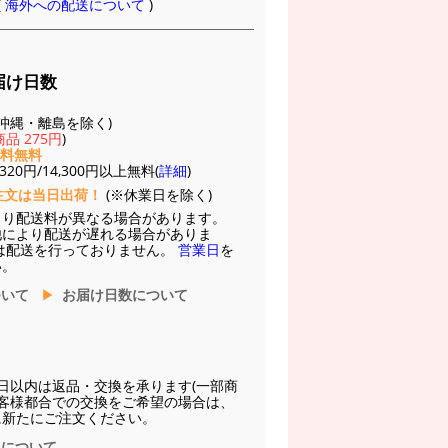
(
海外への配送について
)
届け日数
(※沖縄・離島を除く)
品 275円
)
送料無料
20円/14,300円以上無料(
詳細
)
注文は当日出荷！
(※休業日を除く)
より配送料が異なる場合があります。
他により配送が遅れる場合がありま
は配送を行っておりません。
営業日
を
い。
ついて
お届け日数について
日以内は返品・交換を承ります(一部商
お客様都合での交換をご希望の場合は、
に新たにご注文ください。
換について