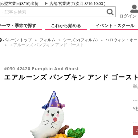
販:翌営業日(8/16)出荷
店舗
:営業終了(次回 8/16 10:00-)
ログイン
テーマ・季節で探す
これから始める
イベント・スクール
バルーン
トップ
フィルム
シーズン(フィルム)
ハロウィン・オータ
エアルーンズ パンプキン アンド ゴースト
バルーン
トップ
フィルム
デコレーション
エアー・スタンディン
エアルーンズ パンプキン アンド ゴースト
#030-42420 Pumpkin And Ghost
エアルーンズ パンプキン アンド ゴース
単
5