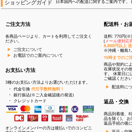
ショッピングガイド
日本国内への配送に関するご案内です。 
ご注文方法
配送料・お
各商品ページより、カートを利用してご注文く
送料: 770円
ださい。
(
メール便対応商
8,800円以上 
ご注文について
※沖縄・離島1,3
お電話でのご案内について
15時までのご
商品や契約に
在庫状況その
お支払い方法
す。 休業日に
ご確認くださ
3種のお支払い方法よりお選びいただけます。
配送料に
代金引換
代引手数料無料！
銀行振込(※ご入金確認後の発送)
クレジットカード
返品・交換
商品到着後、8
品を除く)。 
返品手続の後
オンラインメンバーの方は後払いでのコンビニ
返品・交