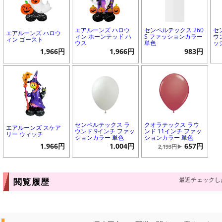
エアルーンズ ハロウ
センペルテックス 260
セ
エアルーンズ ハロウ
ィン ホーンテッド ハ
S ファッションカラー
ウ
ィン ゴースト
ウス
単色
ッ
1,966円
1,966円
983円
センペルテックス ラ
クオラテックス ラウ
エアルーンズ スケア
ウンド 9インチ ファッ
ンド 11インチ ファッ
リー ウィッチ
ションカラー 単色
ションカラー 単色
1,966円
1,004円
657円
2,193円▶
最近チェックし
閲覧履歴