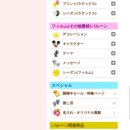
プリント(ラテックス)
シーズン(ラテックス)
フィルム(その他素材)バルーン
デコレーション
キャラクター
テーマ
メッセージ
シーズン(フィルム)
スペシャル
開催中セール・特集ページ
4
推し活
19
名入れ・オリジナル風船
1
バルーン関連商品