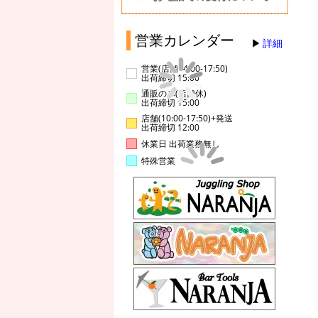
営業カレンダー
詳細
営業(店舗14:00-17:50)
出荷締切 15:00
通販のみ(店舗休)
出荷締切 15:00
店舗(10:00-17:50)+発送
出荷締切 12:00
休業日 出荷業務無し
特殊営業