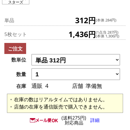
スターズ
312円
単品
(本体 284円)
1,436円
(1点当 287円)
5枚セット
(本体 1,306円)
ご注文
数単位
数量
通販
4
店舗
準備無
在庫
在庫の数はリアルタイムではありません。
店舗の在庫を通信販売で購入できません。
(送料275円)
詳細
対応商品