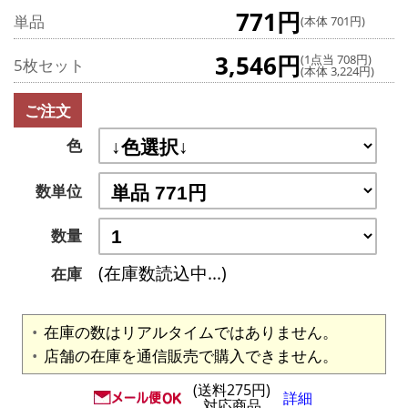
771円
単品
(本体 701円)
3,546円
(1点当 708円)
5枚セット
(本体 3,224円)
ご注文
色
数単位
数量
(在庫数読込中...)
在庫
在庫の数はリアルタイムではありません。
店舗の在庫を通信販売で購入できません。
(送料275円)
詳細
対応商品