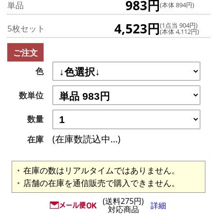
983円
単品
(本体 894円)
4,523円
(1点当 904円)
5枚セット
(本体 4,112円)
ご注文
色
数単位
数量
(在庫数読込中...)
在庫
在庫の数はリアルタイムではありません。
店舗の在庫を通信販売で購入できません。
(送料275円)
詳細
対応商品