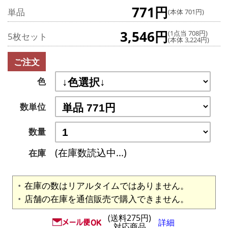
771円
単品
(本体 701円)
3,546円
(1点当 708円)
5枚セット
(本体 3,224円)
ご注文
色
数単位
数量
(在庫数読込中...)
在庫
在庫の数はリアルタイムではありません。
店舗の在庫を通信販売で購入できません。
(送料275円)
詳細
対応商品