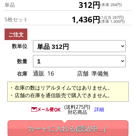
312円
単品
(本体 284円)
1,436円
(1点当 287円)
5枚セット
(本体 1,306円)
ご注文
数単位
数量
通販
16
店舗
準備無
在庫
在庫の数はリアルタイムではありません。
店舗の在庫を通信販売で購入できません。
(送料275円)
詳細
対応商品
カートに入れる
(読込中...)