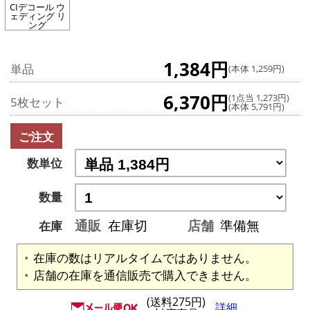
CIデコール ウ
ェディング リ
ング
1,384円
単品
(本体 1,259円)
6,370円
(1点当 1,273円)
5枚セット
(本体 5,791円)
ご注文
数単位
数量
通販
在庫切
店舗
準備無
在庫
在庫の数はリアルタイムではありません。
店舗の在庫を通信販売で購入できません。
(送料275円)
詳細