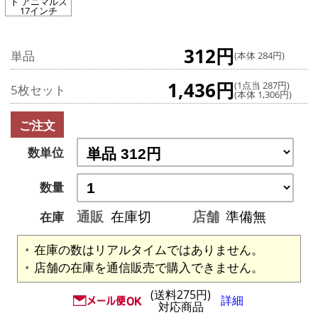
ト アニマルズ
17インチ
312円
単品
(本体 284円)
1,436円
(1点当 287円)
5枚セット
(本体 1,306円)
ご注文
数単位
数量
通販
在庫切
店舗
準備無
在庫
在庫の数はリアルタイムではありません。
店舗の在庫を通信販売で購入できません。
(送料275円)
詳細
対応商品