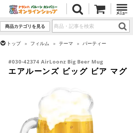
商品カテゴリを見る
トップ
フィルム
テーマ
パーティー
トップ
フィルム
シーズン(フィルム)
新年
トップ
フィルム
デコレーション
エアー・スタンディング(空気自立型) バルーン
#030-42374 AirLoonz Big Beer Mug
エアルーンズ ビッグ ビア マグ