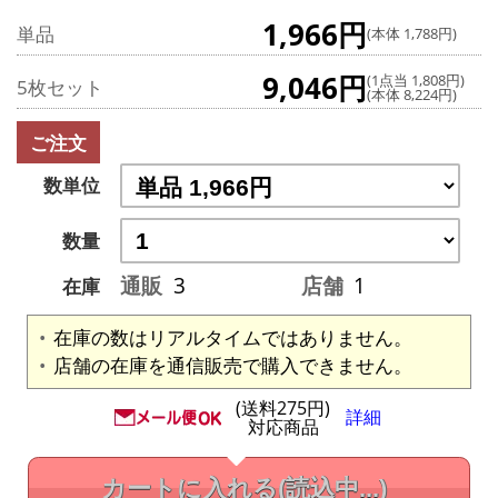
1,966円
単品
(本体 1,788円)
9,046円
(1点当 1,808円)
5枚セット
(本体 8,224円)
ご注文
数単位
数量
通販
3
店舗
1
在庫
在庫の数はリアルタイムではありません。
店舗の在庫を通信販売で購入できません。
(送料275円)
詳細
対応商品
カートに入れる
(読込中...)