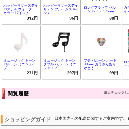
ハッピーマザーズデイ
ハッピーマザーズデイ
ロングフラップ バル
カ
パステル ウォーター
サテン ブルームス 4イ
ーン ハート 175mm
イ
カラー 17インチ
ンチ
312円
96円
88円
ミュージック トーン
ミュージック トーン
プチ バルーン ハート
ロ
バルーン ミニシェイ
ダブル バルーン ミニ
80mm お母さんあり
ー
プ
シェイプ
がとう
231円
297円
99円
最近チェックし
閲覧履歴
ショッピングガイド
日本国内への配送に関するご案内です。 