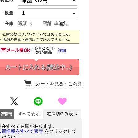
数単位
数量
通販
8
店舗
準備無
在庫
在庫の数はリアルタイムではありません。
店舗の在庫を通信販売で購入できません。
(送料275円)
詳細
対応商品
カートに入れる
(読込中...)
カートを見る
・ご精算
入荷情報
すべて表示
在庫切のみ表示
現在すべて在庫があります。
をクリックして
入荷情報をすべて表示
ください。