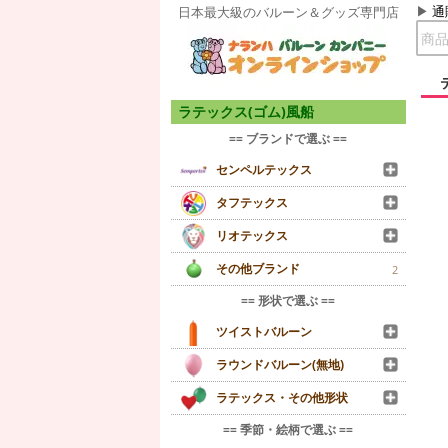
通
日本最大級のバルーン＆グッズ専門店
ラテックス(ゴム)風船
== ブランドで選ぶ ==
センペルテックス
タフテックス
リオテックス
その他ブランド
2
== 形状で選ぶ ==
ツイストバルーン
ラウンドバルーン(無地)
ラテックス・その他形状
== 季節・絵柄で選ぶ ==