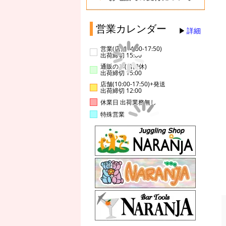
営業カレンダー
詳細
営業(店舗14:00-17:50)
出荷締切 15:00
通販のみ(店舗休)
出荷締切 15:00
店舗(10:00-17:50)+発送
出荷締切 12:00
休業日 出荷業務無し
特殊営業