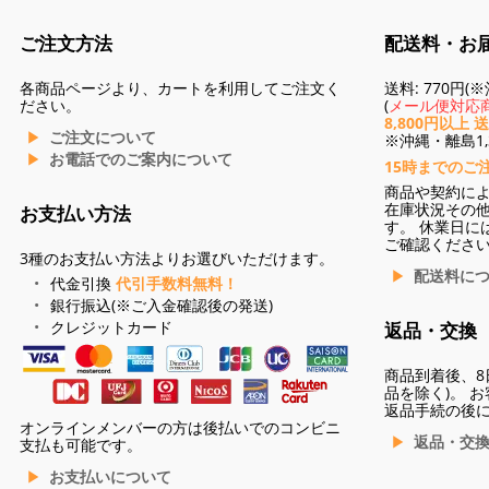
ご注文方法
配送料・お
各商品ページより、カートを利用してご注文く
送料: 770円
ださい。
(
メール便対応商
8,800円以上 
ご注文について
※沖縄・離島1,3
お電話でのご案内について
15時までのご
商品や契約に
在庫状況その
お支払い方法
す。 休業日に
ご確認くださ
3種のお支払い方法よりお選びいただけます。
配送料に
代金引換
代引手数料無料！
銀行振込(※ご入金確認後の発送)
クレジットカード
返品・交換
商品到着後、8
品を除く)。 
返品手続の後
オンラインメンバーの方は後払いでのコンビニ
返品・交
支払も可能です。
お支払いについて