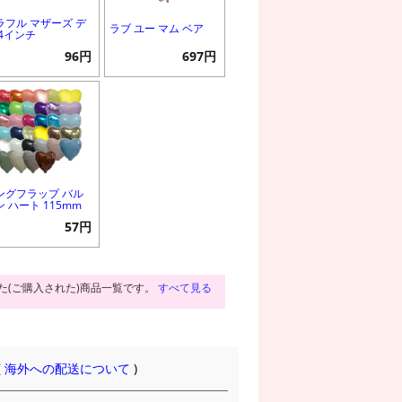
ラフル マザーズ デ
ラブ ユー マム ベア
 4インチ
96円
697円
ングフラップ バル
ン ハート 115mm
57円
た(ご購入された)商品一覧です。
すべて見る
(
海外への配送について
)