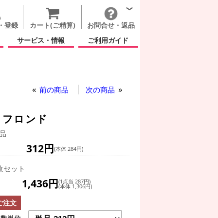
・登録
カート(ご精算)
お問合せ・返品
サービス・情報
ご利用ガイド
前の商品
次の商品
 フロンド
品
312円
(本体 284円)
枚セット
1,436円
(1点当 287円)
(本体 1,306円)
ご注文