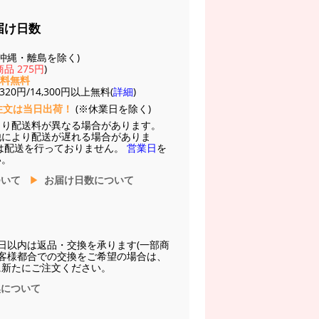
届け日数
(※沖縄・離島を除く)
品 275円
)
送料無料
20円/14,300円以上無料(
詳細
)
注文は当日出荷！
(※休業日を除く)
より配送料が異なる場合があります。
他により配送が遅れる場合がありま
は配送を行っておりません。
営業日
を
い。
ついて
お届け日数について
日以内は返品・交換を承ります(一部商
お客様都合での交換をご希望の場合は、
に新たにご注文ください。
換について