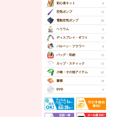
初心者キット
8
空気ポンプ
13
電動空気ポンプ
20
ヘリウム
6
ディスプレイ・ギフト
76
バルーン・フラワー
8
バッグ・収納
10
カップ・スティック
15
小物・その他アイテム
65
書籍
18
DVD
6