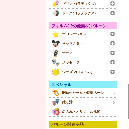
プリント(ラテックス)
シーズン(ラテックス)
フィルム(その他素材)バルーン
デコレーション
キャラクター
テーマ
メッセージ
シーズン(フィルム)
スペシャル
開催中セール・特集ページ
5
推し活
19
名入れ・オリジナル風船
1
バルーン関連商品