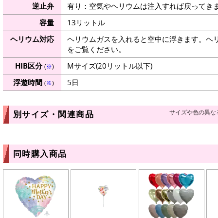
逆止弁
有り：空気やヘリウムは注入すれば戻ってき
容量
13リットル
ヘリウム対応
ヘリウムガスを入れると空中に浮きます。ヘ
をご覧ください。
HIB区分
Mサイズ(20リットル以下)
(
※
)
浮遊時間
5日
(
※
)
サイズや色の異な
別サイズ・関連商品
同時購入商品