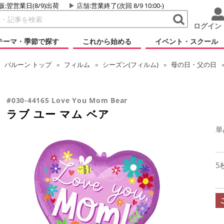
販:翌営業日(8/9)出荷
店舗
:営業終了(次回 8/9 10:00-)
ログイン
テーマ・季節で探す
これから始める
イベント・スクール
バルーン
トップ
フィルム
シーズン(フィルム)
母の日・父の日
#030-44165 Love You Mom Bear
ラブ ユー マム ベア
単
5