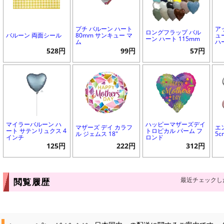
プチ バルーン ハート
ア
ロングフラップ バル
バルーン 両面シール
80mm サンキュー マ
ュ
ーン ハート 115mm
ム
ハ
528円
99円
57円
マイラーバルーン ハ
ハッピーマザーズデイ
マザーズ デイ カラフ
エ
ート サテンリュクス 4
トロピカル パーム フ
ル ジェムス 18"
5c
インチ
ロンド
125円
222円
312円
最近チェックし
閲覧履歴