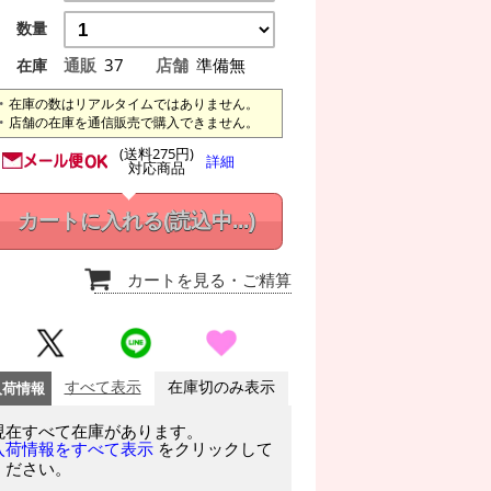
数量
通販
37
店舗
準備無
在庫
在庫の数はリアルタイムではありません。
店舗の在庫を通信販売で購入できません。
(送料275円)
詳細
対応商品
カートに入れる
(読込中...)
カートを見る
・ご精算
入荷情報
すべて表示
在庫切のみ表示
現在すべて在庫があります。
をクリックして
入荷情報をすべて表示
ください。