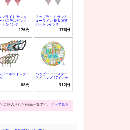
ップライト サンキ
アップライト サンキ
ー パステルピンク
ューライン 桃＆薄紫
ート 5インチ
ハート 5インチ
176円
176円
ンジェルウイング 1
ハッピー イースター
m
アイコンズ 17インチ
88円
312円
た(ご購入された)商品一覧です。
すべて見る