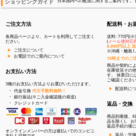
ショッピングガイド
日本国内への配送に関するご案内です。 
ご注文方法
配送料・お
各商品ページより、カートを利用してご注文く
送料: 770円
ださい。
(
メール便対応商
8,800円以上 
ご注文について
※沖縄・離島1,3
お電話でのご案内について
15時までのご
商品や契約に
在庫状況その
お支払い方法
す。 休業日に
ご確認くださ
3種のお支払い方法よりお選びいただけます。
配送料に
代金引換
代引手数料無料！
銀行振込(※ご入金確認後の発送)
クレジットカード
返品・交換
商品到着後、8
品を除く)。 
返品手続の後
オンラインメンバーの方は後払いでのコンビニ
返品・交
支払も可能です。