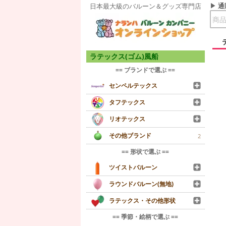
通
日本最大級のバルーン＆グッズ専門店
ラテックス(ゴム)風船
== ブランドで選ぶ ==
センペルテックス
タフテックス
リオテックス
その他ブランド
2
== 形状で選ぶ ==
ツイストバルーン
ラウンドバルーン(無地)
ラテックス・その他形状
== 季節・絵柄で選ぶ ==