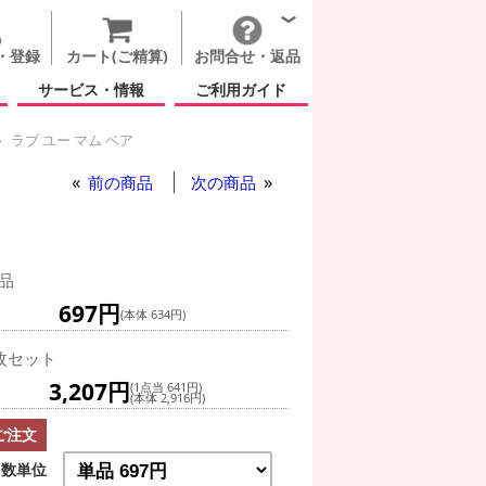
・登録
カート(ご精算)
お問合せ・返品
サービス・情報
ご利用ガイド
ラブ ユー マム ベア
前の商品
次の商品
品
697円
(本体 634円)
枚セット
3,207円
(1点当 641円)
(本体 2,916円)
ご注文
数単位