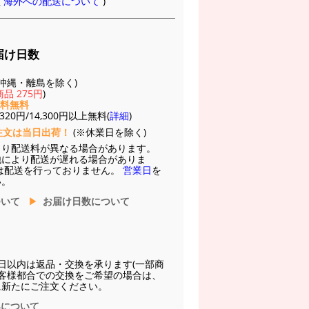
(
海外への配送について
)
届け日数
(※沖縄・離島を除く)
品 275円
)
送料無料
20円/14,300円以上無料(
詳細
)
注文は当日出荷！
(※休業日を除く)
より配送料が異なる場合があります。
他により配送が遅れる場合がありま
は配送を行っておりません。
営業日
を
い。
ついて
お届け日数について
日以内は返品・交換を承ります(一部商
お客様都合での交換をご希望の場合は、
に新たにご注文ください。
換について