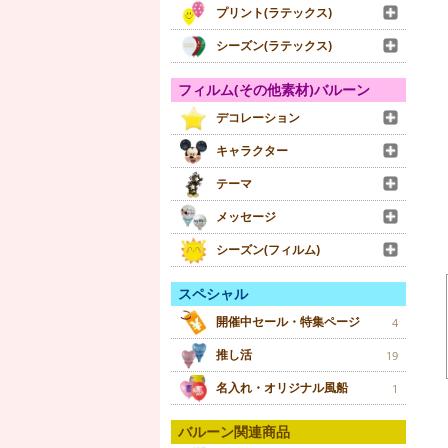
プリント(ラテックス)
シーズン(ラテックス)
フィルム(その他素材)バルーン
デコレーション
キャラクター
テーマ
メッセージ
シーズン(フィルム)
スペシャル
開催中セール・特集ページ
4
推し活
19
名入れ・オリジナル風船
1
バルーン関連商品