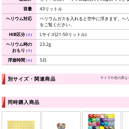
容量
43リットル
ヘリウム対応
ヘリウムガスを入れると空中に浮きます。ヘ
をご覧ください。
HIB区分
Lサイズ(21-50リットル)
(
※
)
ヘリウム時の
23.2g
おもり
(
※
)
浮遊時間
5日
(
※
)
サイズや色の異な
別サイズ・関連商品
同時購入商品