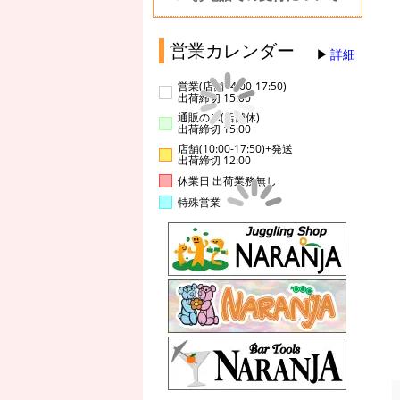
営業カレンダー
詳細
営業(店舗14:00-17:50)
出荷締切 15:00
通販のみ(店舗休)
出荷締切 15:00
店舗(10:00-17:50)+発送
出荷締切 12:00
休業日 出荷業務無し
特殊営業