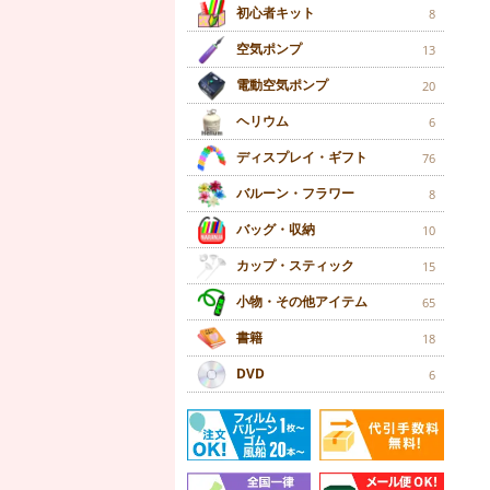
初心者キット
8
空気ポンプ
13
電動空気ポンプ
20
ヘリウム
6
ディスプレイ・ギフト
76
バルーン・フラワー
8
バッグ・収納
10
カップ・スティック
15
小物・その他アイテム
65
書籍
18
DVD
6