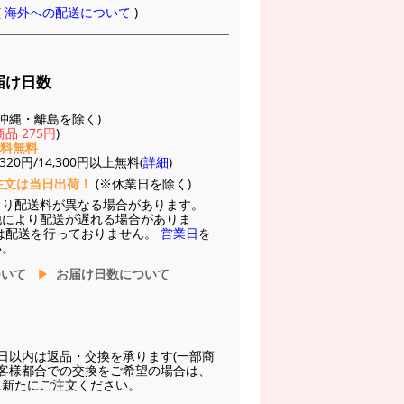
(
海外への配送について
)
届け日数
(※沖縄・離島を除く)
品 275円
)
送料無料
20円/14,300円以上無料(
詳細
)
注文は当日出荷！
(※休業日を除く)
より配送料が異なる場合があります。
他により配送が遅れる場合がありま
は配送を行っておりません。
営業日
を
い。
ついて
お届け日数について
日以内は返品・交換を承ります(一部商
お客様都合での交換をご希望の場合は、
に新たにご注文ください。