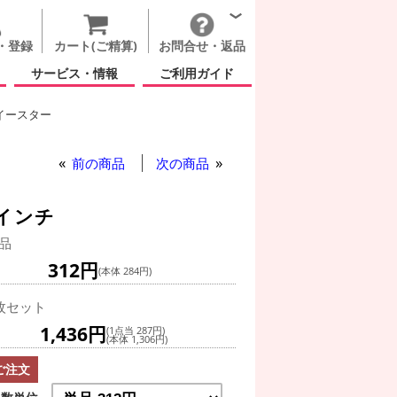
・登録
カート(ご精算)
お問合せ・返品
サービス・情報
ご利用ガイド
イースター
前の商品
次の商品
7インチ
品
312円
(本体 284円)
枚セット
1,436円
(1点当 287円)
(本体 1,306円)
ご注文