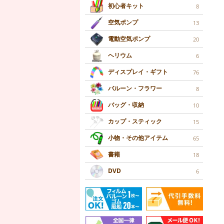
初心者キット
8
空気ポンプ
13
電動空気ポンプ
20
ヘリウム
6
ディスプレイ・ギフト
76
バルーン・フラワー
8
バッグ・収納
10
カップ・スティック
15
小物・その他アイテム
65
書籍
18
DVD
6