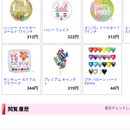
ハッピー イースター
オンブレ イースター 1
エ
バニー フェイス
ゴールド 17インチ
7インチ
ス
312円
222円
312円
サンキュー カラフル
プレミアム キャンデ
プチ バルーン ハート
フラワーズ
ィ
62mm
344円
319円
44円
最近チェックし
閲覧履歴