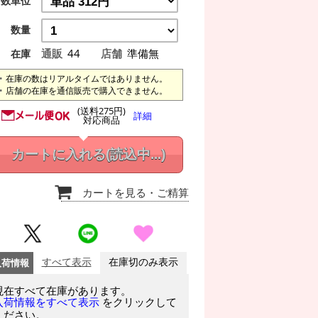
数単位
数量
通販
44
店舗
準備無
在庫
在庫の数はリアルタイムではありません。
店舗の在庫を通信販売で購入できません。
(送料275円)
詳細
対応商品
カートに入れる
(読込中...)
カートを見る
・ご精算
入荷情報
すべて表示
在庫切のみ表示
現在すべて在庫があります。
をクリックして
入荷情報をすべて表示
ください。