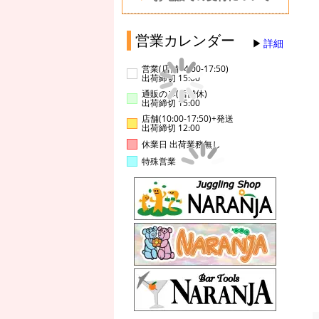
営業カレンダー
詳細
営業(店舗14:00-17:50)
出荷締切 15:00
通販のみ(店舗休)
出荷締切 15:00
店舗(10:00-17:50)+発送
出荷締切 12:00
休業日 出荷業務無し
特殊営業