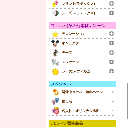
プリント(ラテックス)
シーズン(ラテックス)
フィルム(その他素材)バルーン
デコレーション
キャラクター
テーマ
メッセージ
シーズン(フィルム)
スペシャル
開催中セール・特集ページ
5
推し活
19
名入れ・オリジナル風船
1
バルーン関連商品