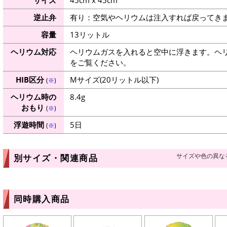
逆止弁
有り：空気やヘリウムは注入すれば戻ってき
容量
13リットル
ヘリウム対応
ヘリウムガスを入れると空中に浮きます。ヘ
をご覧ください。
HIB区分
Mサイズ(20リットル以下)
(
※
)
ヘリウム時の
8.4g
おもり
(
※
)
浮遊時間
5日
(
※
)
サイズや色の異な
別サイズ・関連商品
同時購入商品