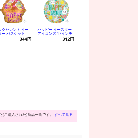
ッグセレント イー
ハッピー イースター
ター バスケット
アイコンズ 17インチ
344円
312円
た(ご購入された)商品一覧です。
すべて見る