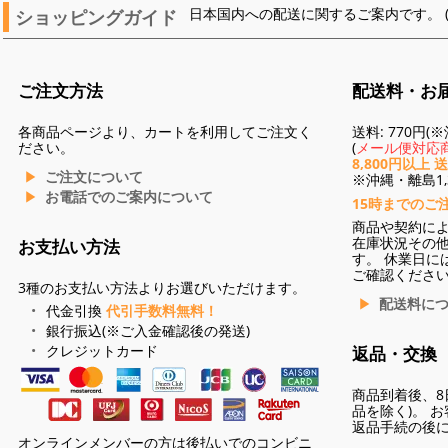
ショッピングガイド
日本国内への配送に関するご案内です。 
ご注文方法
配送料・お
各商品ページより、カートを利用してご注文く
送料: 770円
ださい。
(
メール便対応商
8,800円以上 
ご注文について
※沖縄・離島1,3
お電話でのご案内について
15時までのご
商品や契約に
在庫状況その
お支払い方法
す。 休業日に
ご確認くださ
3種のお支払い方法よりお選びいただけます。
配送料に
代金引換
代引手数料無料！
銀行振込(※ご入金確認後の発送)
クレジットカード
返品・交換
商品到着後、8
品を除く)。 
返品手続の後
オンラインメンバーの方は後払いでのコンビニ