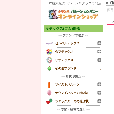
通
日本最大級のバルーン＆グッズ専門店
ラテックス(ゴム)風船
== ブランドで選ぶ ==
センペルテックス
タフテックス
リオテックス
その他ブランド
2
== 形状で選ぶ ==
ツイストバルーン
ラウンドバルーン(無地)
ラテックス・その他形状
== 季節・絵柄で選ぶ ==