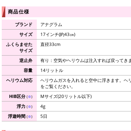
商品仕様
ブランド
アナグラム
サイズ
17インチ(約43㎝)
ふくらませた
直径33cm
サイズ
逆止弁
有り：空気やヘリウムは注入すれば戻ってき
容量
14リットル
ヘリウム対応
ヘリウムガスを入れると空中に浮きます。ヘ
をご覧ください。
HIB区分
Mサイズ(20リットル以下)
(
※
)
浮力
4g
(
※
)
浮遊時間
5日
(
※
)