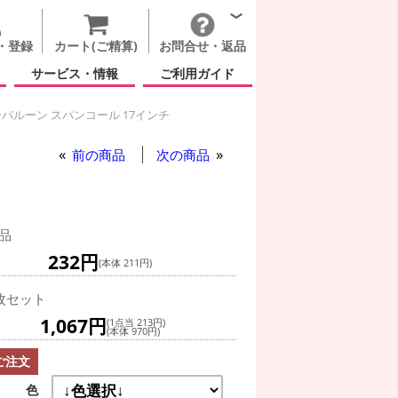
・登録
カート(ご精算)
お問合せ・返品
サービス・情報
ご利用ガイド
バルーン スパンコール 17インチ
ン スパンコール 17インチ
前の商品
次の商品
チ
品
232円
(本体 211円)
枚セット
1,067円
(1点当 213円)
(本体 970円)
ご注文
色