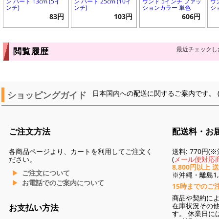
ン ハート 13cm (5イ
ン ハート 25cm (10イ
ウンド 5インチ ファッ
ウ
ンチ)
ンチ)
ションカラー 単色
シ
83円
103円
606円
最近チェックし
閲覧履歴
ショッピングガイド
日本国内への配送に関するご案内です。 
ご注文方法
配送料・お
各商品ページより、カートを利用してご注文く
送料: 770円
ださい。
(
メール便対応商
8,800円以上 
ご注文について
※沖縄・離島1,3
お電話でのご案内について
15時までのご
商品や契約に
在庫状況その
お支払い方法
す。 休業日に