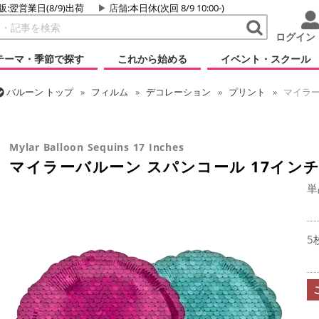
販:翌営業日(8/9)出荷
店舗
:本日休(次回 8/9 10:00-)
ログイン
テーマ・季節で探す
これから始める
イベント・スクール
バルーン
トップ
フィルム
デコレーション
プリント
マイラー
バルーン
トップ
フィルム
テーマ
パーティー
マイラーバルー
Mylar Balloon Sequins 17 Inches
マイラーバルーン スパンコール 17イン
単
5