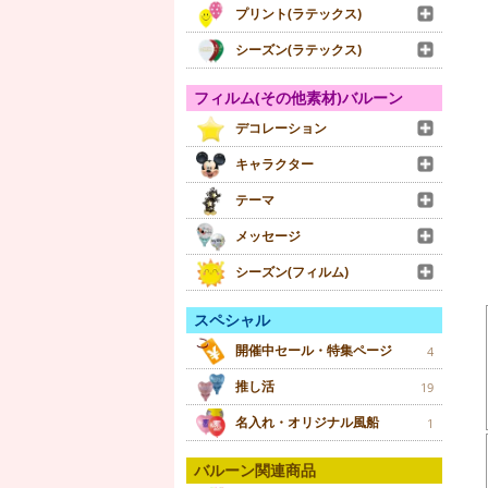
プリント(ラテックス)
シーズン(ラテックス)
フィルム(その他素材)バルーン
デコレーション
キャラクター
テーマ
メッセージ
シーズン(フィルム)
スペシャル
開催中セール・特集ページ
4
推し活
19
名入れ・オリジナル風船
1
バルーン関連商品