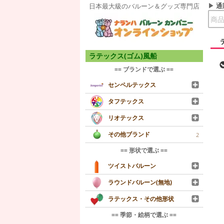
通
日本最大級のバルーン＆グッズ専門店
ラテックス(ゴム)風船
== ブランドで選ぶ ==
センペルテックス
タフテックス
リオテックス
その他ブランド
2
== 形状で選ぶ ==
ツイストバルーン
ラウンドバルーン(無地)
ラテックス・その他形状
== 季節・絵柄で選ぶ ==