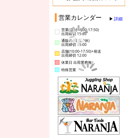
営業カレンダー
詳細
営業(店舗14:00-17:50)
出荷締切 15:00
通販のみ(店舗休)
出荷締切 15:00
店舗(10:00-17:50)+発送
出荷締切 12:00
休業日 出荷業務無し
特殊営業