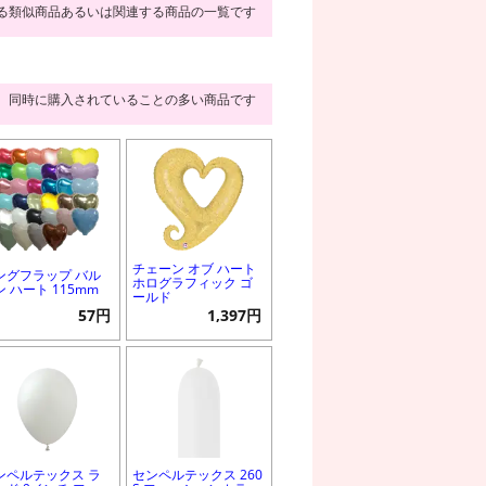
る類似商品あるいは関連する商品の一覧です
同時に購入されていることの多い商品です
チェーン オブ ハート
ングフラップ バル
ホログラフィック ゴ
ン ハート 115mm
ールド
57円
1,397円
ンペルテックス ラ
センペルテックス 260