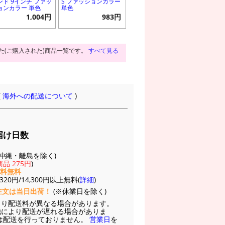
ンド 9インチ ファッ
S ファッションカラー
ョンカラー 単色
単色
1,004円
983円
た(ご購入された)商品一覧です。
すべて見る
(
海外への配送について
)
届け日数
(※沖縄・離島を除く)
品 275円
)
送料無料
20円/14,300円以上無料(
詳細
)
注文は当日出荷！
(※休業日を除く)
より配送料が異なる場合があります。
他により配送が遅れる場合がありま
は配送を行っておりません。
営業日
を