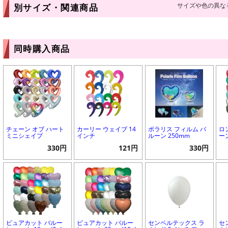
サイズや色の異な
別サイズ・関連商品
同時購入商品
チェーン オブ ハート
カーリー ウェイブ 14
ポラリス フィルム バ
ロ
ミニシェイプ
インチ
ルーン 250mm
ー
330円
121円
330円
ピュアカット バルー
ピュアカット バルー
センペルテックス ラ
セ