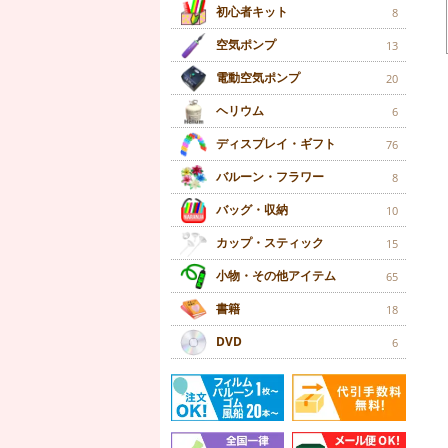
初心者キット
8
空気ポンプ
13
電動空気ポンプ
20
ヘリウム
6
ディスプレイ・ギフト
76
バルーン・フラワー
8
バッグ・収納
10
カップ・スティック
15
小物・その他アイテム
65
書籍
18
DVD
6