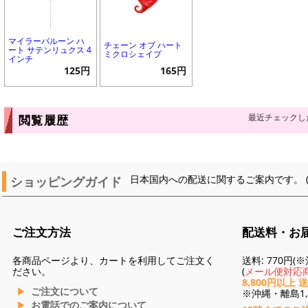
マイラーバルーン ハ
チェーン オブ ハート
ート サテンリュクス 4
ミクロシェイプ
インチ
125円
165円
最近チェックし
閲覧履歴
ショッピングガイド
日本国内への配送に関するご案内です。 
ご注文方法
配送料・お
各商品ページより、カートを利用してご注文く
送料: 770円
ださい。
(
メール便対応商
8,800円以上 
ご注文について
※沖縄・離島1,3
お電話でのご案内について