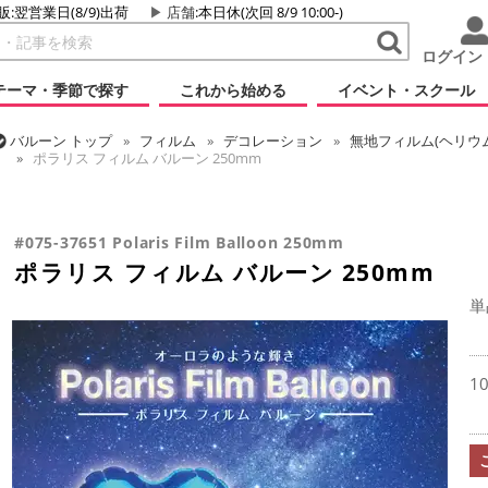
販:翌営業日(8/9)出荷
店舗
:本日休(次回 8/9 10:00-)
ログイン
テーマ・季節で探す
これから始める
イベント・スクール
バルーン
トップ
フィルム
デコレーション
無地フィルム(ヘリウ
ポラリス フィルム バルーン 250mm
バルーン
トップ
フィルム
デコレーション
透明バルーン
ポラ
#075-37651 Polaris Film Balloon 250mm
ポラリス フィルム バルーン 250mm
単
1