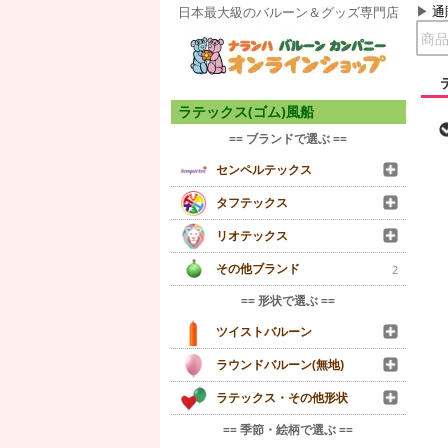
通
日本最大級のバルーン＆グッズ専門店
ラテックス(ゴム)風船
== ブランドで選ぶ ==
センペルテックス
タフテックス
リオテックス
その他ブランド
2
== 形状で選ぶ ==
ツイストバルーン
ラウンドバルーン(無地)
ラテックス・その他形状
== 季節・絵柄で選ぶ ==