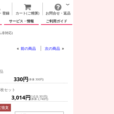
・登録
カート(ご精算)
お問合せ・返品
サービス・情報
ご利用ガイド
ム非対応)
リス フィルム バルーン 250mm
前の商品
次の商品
品
330円
(本体 300円)
0枚セット
3,014円
(1点当 301円)
(本体 2,740円)
ご注文