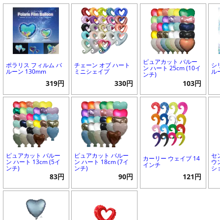
ピュアカット バルー
ポラリス フィルム バ
チェーン オブ ハート
シ
ン ハート 25cm (10イ
ルーン 130mm
ミニシェイプ
ル
ンチ)
319円
330円
103円
ピュアカット バルー
ピュアカット バルー
セ
カーリー ウェイブ 14
ン ハート 13cm (5イ
ン ハート 18cm (7イ
ウ
インチ
ンチ)
ンチ)
シ
83円
90円
121円