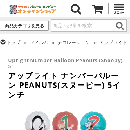
商品カテゴリを見る
トップ
フィルム
デコレーション
アップライト
トップ
フィルム
キャラクター
トップ
フィルム
デコレーション
文字・数字
その他海外キャラクター
Upright Number Balloon Peanuts (Snoopy)
5"
アップライト ナンバーバルー
ン PEANUTS(スヌーピー) 5イ
ンチ