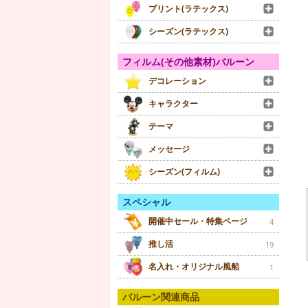
プリント(ラテックス)
シーズン(ラテックス)
フィルム(その他素材)バルーン
デコレーション
キャラクター
テーマ
メッセージ
シーズン(フィルム)
スペシャル
開催中セール・特集ページ
4
推し活
19
名入れ・オリジナル風船
1
バルーン関連商品