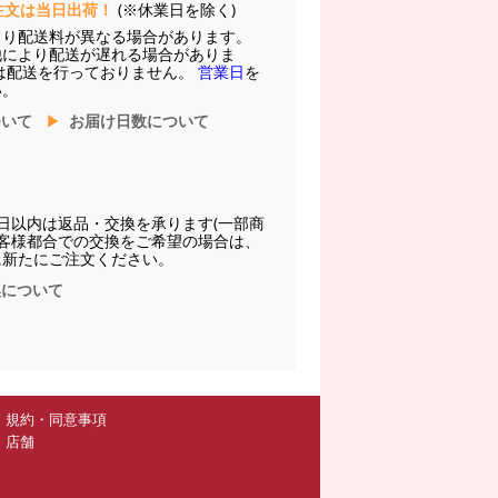
注文は当日出荷！
(※休業日を除く)
より配送料が異なる場合があります。
他により配送が遅れる場合がありま
は配送を行っておりません。
営業日
を
い。
ついて
お届け日数について
日以内は返品・交換を承ります(一部商
お客様都合での交換をご希望の場合は、
に新たにご注文ください。
換について
規約・同意事項
店舗