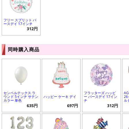
フリー スプリット バ
ースデイ 17インチ
312円
同時購入商品
センペルテックス ラ
フラッターズ ハッピ
A
ウンド 5インチ サテン
ハッピー ケーキ デイ
ー バースデイ 17イン
2
カラー 単色
チ
ル
635円
697円
312円