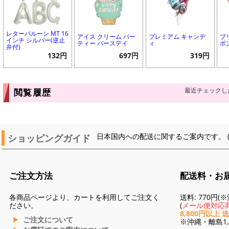
レターバルーン MT 16
アイス クリーム パー
プレミアム キャンデ
プ
インチ シルバー(逆止
ティー バースデイ
ィ
ポ
弁付)
132円
697円
319円
最近チェックし
閲覧履歴
ショッピングガイド
日本国内への配送に関するご案内です。 
ご注文方法
配送料・お
各商品ページより、カートを利用してご注文く
送料: 770円
ださい。
(
メール便対応商
8,800円以上 
ご注文について
※沖縄・離島1,3