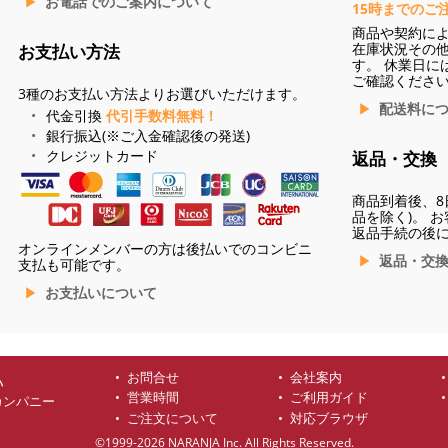
お電話でのご案内について
15時までのご
商品や契約に
在庫状況その
お支払い方法
す。 休業日に
ご確認くださ
3種のお支払い方法よりお選びいただけます。
配送料に
代金引換
代引手数料無料！
銀行振込(※ご入金確認後の発送)
クレジットカード
返品・交換
商品到着後、8
品を除く)。 
返品手続の後
オンラインメンバーの方は後払いでのコンビニ
返品・交
支払も可能です。
お支払いについて
お問合せ
会社案内
ハ
営業時間
ご利用ガイド
カンパニー
ご注文について
対応ブラウザ
©1999-2026 NARANJA Inc. All Rights Reserved.