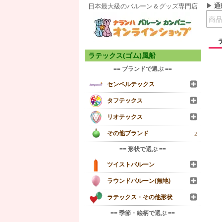
通
日本最大級のバルーン＆グッズ専門店
ラテックス(ゴム)風船
== ブランドで選ぶ ==
センペルテックス
タフテックス
リオテックス
その他ブランド
2
== 形状で選ぶ ==
ツイストバルーン
ラウンドバルーン(無地)
ラテックス・その他形状
== 季節・絵柄で選ぶ ==