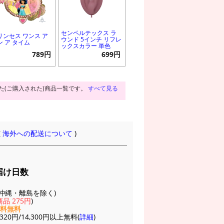
センペルテックス ラ
リンセス ワンス ア
ウンド 5インチ リフレ
ン ア タイム
ックスカラー 単色
789円
699円
た(ご購入された)商品一覧です。
すべて見る
(
海外への配送について
)
届け日数
(※沖縄・離島を除く)
品 275円
)
送料無料
20円/14,300円以上無料(
詳細
)