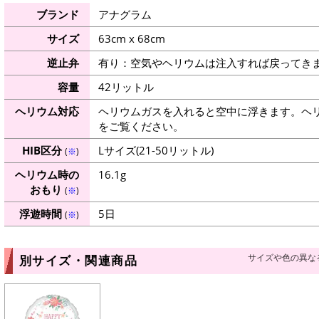
ブランド
アナグラム
サイズ
63cm x 68cm
逆止弁
有り：空気やヘリウムは注入すれば戻ってき
容量
42リットル
ヘリウム対応
ヘリウムガスを入れると空中に浮きます。ヘ
をご覧ください。
HIB区分
Lサイズ(21-50リットル)
(
※
)
ヘリウム時の
16.1g
おもり
(
※
)
浮遊時間
5日
(
※
)
サイズや色の異な
別サイズ・関連商品