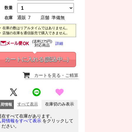
数量
通販
7
店舗
準備無
在庫
在庫の数はリアルタイムではありません。
店舗の在庫を通信販売で購入できません。
(送料275円)
詳細
対応商品
カートに入れる
(読込中...)
カートを見る
・ご精算
入荷情報
すべて表示
在庫切のみ表示
現在すべて在庫があります。
をクリックして
入荷情報をすべて表示
ください。