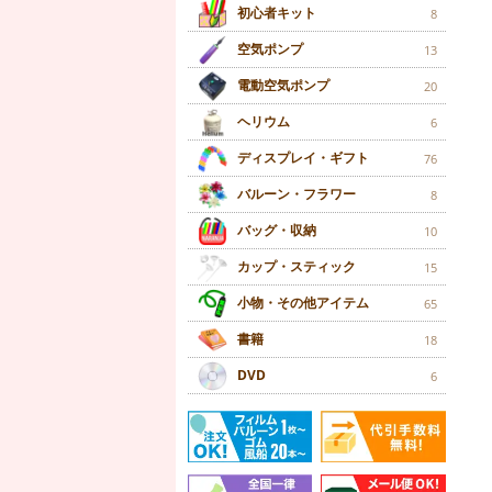
初心者キット
8
空気ポンプ
13
電動空気ポンプ
20
ヘリウム
6
ディスプレイ・ギフト
76
バルーン・フラワー
8
バッグ・収納
10
カップ・スティック
15
小物・その他アイテム
65
書籍
18
DVD
6