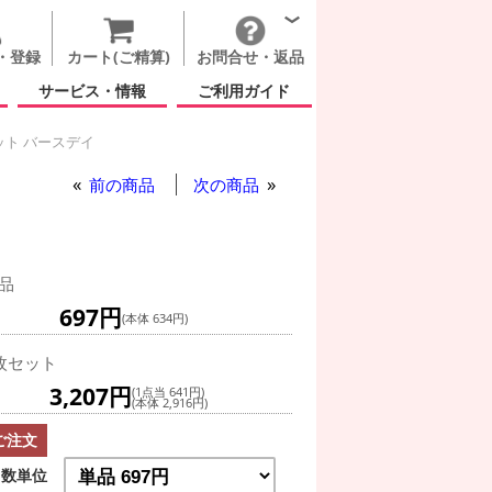
・登録
カート(ご精算)
お問合せ・返品
サービス・情報
ご利用ガイド
ット バースデイ
前の商品
次の商品
品
697円
(本体 634円)
枚セット
3,207円
(1点当 641円)
(本体 2,916円)
ご注文
数単位