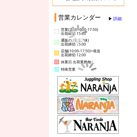
営業カレンダー
詳細
営業(店舗14:00-17:50)
出荷締切 15:00
通販のみ(店舗休)
出荷締切 15:00
店舗(10:00-17:50)+発送
出荷締切 12:00
休業日 出荷業務無し
特殊営業