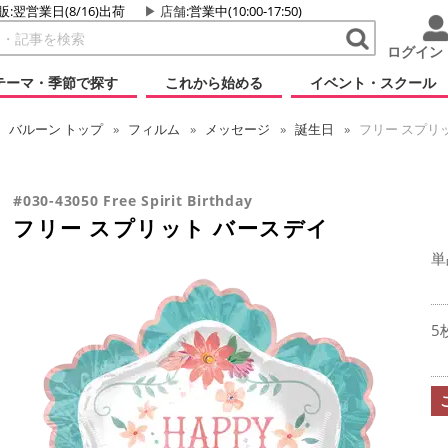
販:翌営業日(8/16)出荷
店舗
:営業中(10:00-17:50)
ログイン
テーマ・季節で探す
これから始める
イベント・スクール
バルーン
トップ
フィルム
メッセージ
誕生日
フリー スプリ
#030-43050 Free Spirit Birthday
フリー スプリット バースデイ
単
5