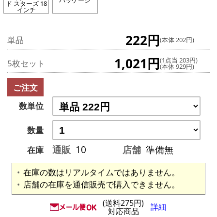
パッケージ
ド スターズ 18
インチ
222円
単品
(本体 202円)
1,021円
(1点当 203円)
5枚セット
(本体 929円)
ご注文
数単位
数量
通販
10
店舗
準備無
在庫
在庫の数はリアルタイムではありません。
店舗の在庫を通信販売で購入できません。
(送料275円)
詳細
対応商品