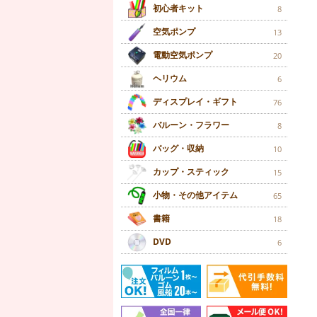
初心者キット
8
空気ポンプ
13
電動空気ポンプ
20
ヘリウム
6
ディスプレイ・ギフト
76
バルーン・フラワー
8
バッグ・収納
10
カップ・スティック
15
小物・その他アイテム
65
書籍
18
DVD
6