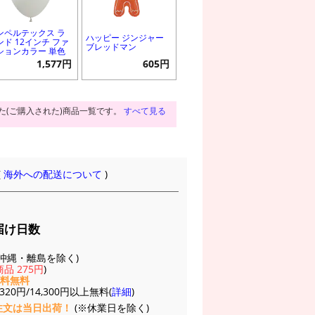
ンペルテックス ラ
ハッピー ジンジャー
ンド 12インチ ファ
ブレッドマン
ションカラー 単色
1,577円
605円
た(ご購入された)商品一覧です。
すべて見る
(
海外への配送について
)
届け日数
(※沖縄・離島を除く)
品 275円
)
送料無料
20円/14,300円以上無料(
詳細
)
注文は当日出荷！
(※休業日を除く)