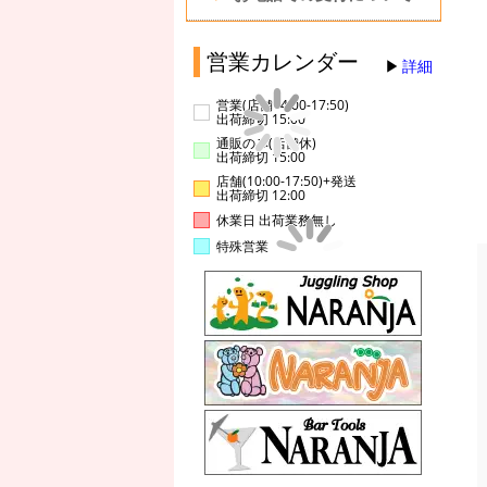
営業カレンダー
詳細
営業(店舗14:00-17:50)
出荷締切 15:00
通販のみ(店舗休)
出荷締切 15:00
店舗(10:00-17:50)+発送
出荷締切 12:00
休業日 出荷業務無し
特殊営業