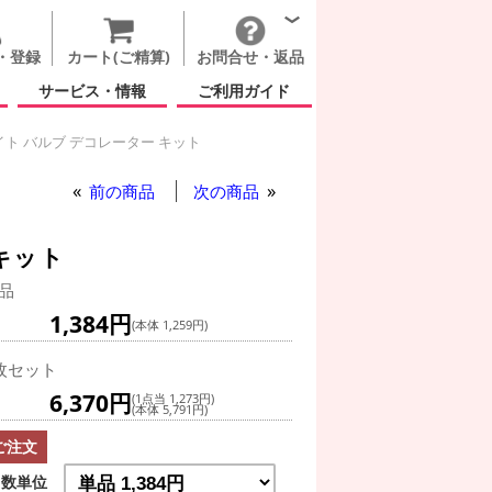
・登録
カート(ご精算)
お問合せ・返品
サービス・情報
ご利用ガイド
ト バルブ デコレーター キット
ター(冬)
前の商品
次の商品
キット
品
1,384円
(本体 1,259円)
枚セット
6,370円
(1点当 1,273円)
(本体 5,791円)
ご注文
数単位