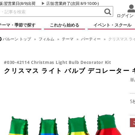
販:翌営業日(8/9)出荷
店舗
:営業終了(次回 8/9 10:00-)
ログイン
テーマ・季節で探す
これから始める
イベント・スクール
バルーン
トップ
フィルム
テーマ
パーティー
クリスマス ライ
バルーン
トップ
フィルム
シーズン(フィルム)
クリスマス・ウィン
クリスマス ライト バルブ デコレーター キット
#030-42114 Christmas Light Bulb Decorator Kit
クリスマス ライト バルブ デコレーター 
単
5