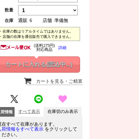
数量
通販
6
店舗
準備無
在庫
在庫の数はリアルタイムではありません。
店舗の在庫を通信販売で購入できません。
(送料275円)
詳細
対応商品
カートに入れる
(読込中...)
カートを見る
・ご精算
入荷情報
すべて表示
在庫切のみ表示
現在すべて在庫があります。
をクリックして
入荷情報をすべて表示
ください。