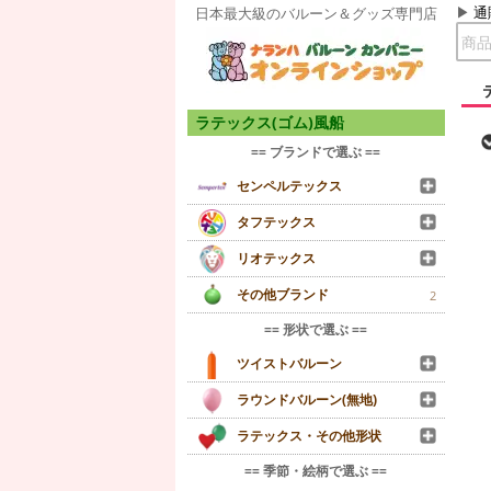
通
日本最大級のバルーン＆グッズ専門店
ラテックス(ゴム)風船
== ブランドで選ぶ ==
センペルテックス
タフテックス
リオテックス
その他ブランド
2
== 形状で選ぶ ==
ツイストバルーン
ラウンドバルーン(無地)
ラテックス・その他形状
== 季節・絵柄で選ぶ ==