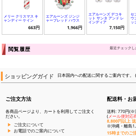
エアルーンズ デコキ
セ
メリー クリスマス キ
エアルーンズ ジンジ
ット サンタ アンド レ
ウ
ャンディー ケイン
ャーブレッド ハウス
インディア
ッ
663円
1,966円
7,150円
最近チェックし
閲覧履歴
ショッピングガイド
日本国内への配送に関するご案内です。 
ご注文方法
配送料・お
各商品ページより、カートを利用してご注文く
送料: 770円
ださい。
(
メール便対応商
8,800円以上 
ご注文について
※沖縄・離島1,3
お電話でのご案内について
15時までのご