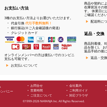
商品や契約に
在庫状況その
お支払い方法
す。 休業日に
ご確認くださ
3種のお支払い方法よりお選びいただけます。
配送料に
代金引換
代引手数料無料！
銀行振込(※ご入金確認後の発送)
クレジットカード
返品・交換
商品到着後、8
品を除く)。 
返品手続の後
オンラインメンバーの方は後払いでのコンビニ
返品・交
支払も可能です。
お支払いについて
お問合せ
会社案内
ハ
営業時間
ご利用ガイド
カンパニー
ご注文について
対応ブラウザ
©1999-2026 NARANJA Inc. All Rights Reserved.