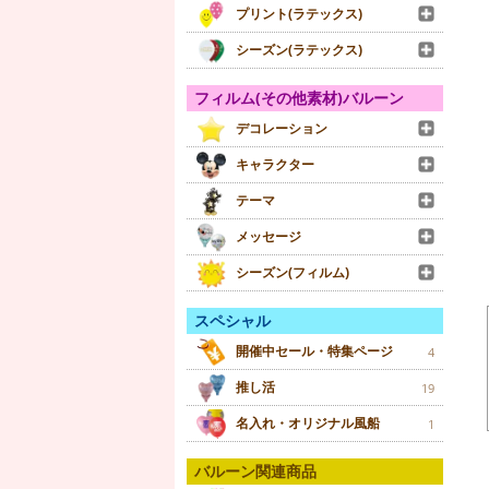
プリント(ラテックス)
シーズン(ラテックス)
フィルム(その他素材)バルーン
デコレーション
キャラクター
テーマ
メッセージ
シーズン(フィルム)
スペシャル
開催中セール・特集ページ
4
推し活
19
名入れ・オリジナル風船
1
バルーン関連商品