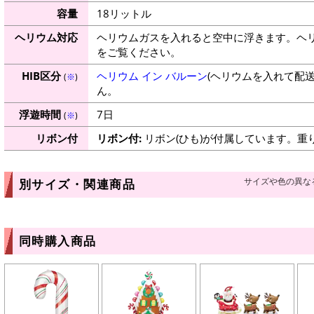
容量
18リットル
ヘリウム対応
ヘリウムガスを入れると空中に浮きます。ヘ
をご覧ください。
HIB区分
ヘリウム イン バルーン
(ヘリウムを入れて配
(
※
)
ん。
浮遊時間
7日
(
※
)
リボン付
リボン付:
リボン(ひも)が付属しています。重
サイズや色の異な
別サイズ・関連商品
同時購入商品