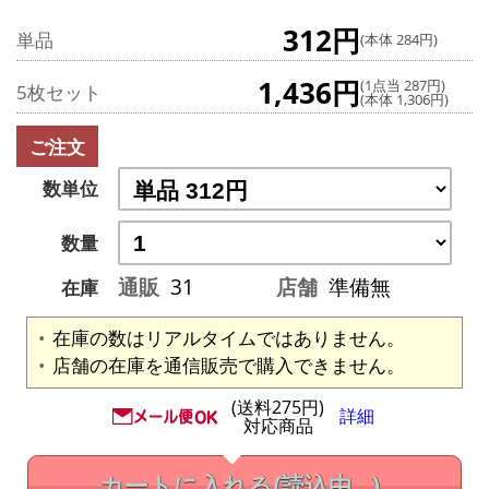
312円
単品
(本体 284円)
1,436円
(1点当 287円)
5枚セット
(本体 1,306円)
ご注文
数単位
数量
通販
31
店舗
準備無
在庫
在庫の数はリアルタイムではありません。
店舗の在庫を通信販売で購入できません。
(送料275円)
詳細
対応商品
カートに入れる
(読込中...)